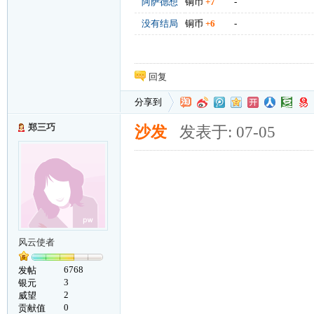
阿萨德想
铜币
+7
-
没有结局
铜币
+6
-
回复
分享到
郑三巧
沙发
发表于: 07-05
风云使者
6768
发帖
3
银元
2
威望
0
贡献值