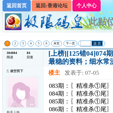
返回首页
返回:香港论坛
个人中心
此贴位
1
2
3
4
5
6
末页
下一页
选 页
[上榜]
[125错04]
304084
84
阅读
回复
最稳的资料；细水常
凌空而下
楼主
发表于: 07-05
083期：〖精准杀①尾〗 22
084期：〖精准杀①尾〗 22
085期：〖精准杀①尾〗 99
086期：〖精准杀①尾〗 33
新手上路