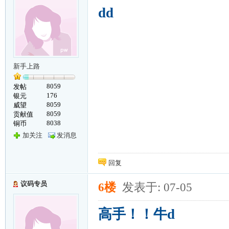
dd
新手上路
8059
发帖
176
银元
8059
威望
8059
贡献值
8038
铜币
加关注
发消息
回复
议码专员
6楼
发表于: 07-05
高手！！牛d