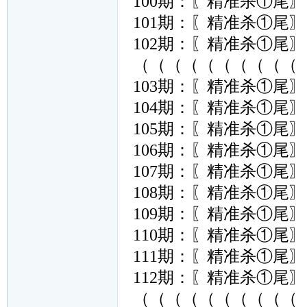
100期：〖精准杀①尾〗 66
101期：〖精准杀①尾〗 00
102期：〖精准杀①尾〗 99
（（（（（（（（（（（
103期：〖精准杀①尾〗 33
104期：〖精准杀①尾〗 44
105期：〖精准杀①尾〗 00
106期：〖精准杀①尾〗 66
107期：〖精准杀①尾〗 66
108期：〖精准杀①尾〗 55
109期：〖精准杀①尾〗 55
110期：〖精准杀①尾〗 77
111期：〖精准杀①尾〗 88
112期：〖精准杀①尾〗 11
（（（（（（（（（（（