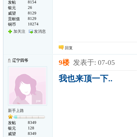
8154
发帖
26
银元
8129
威望
8129
贡献值
10274
铜币
加关注
发消息
回复
辽宁四爷
9楼
发表于: 07-05
我也来顶一下..
新手上路
8349
发帖
128
银元
8349
威望