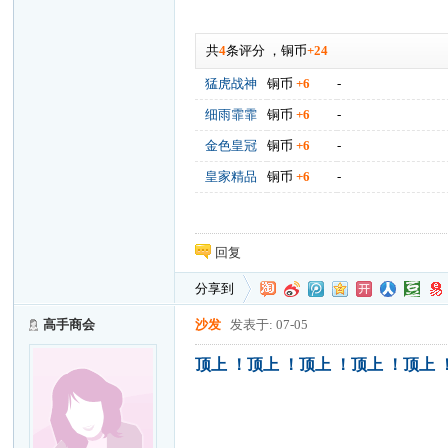
共
4
条评分
，
铜币
+24
猛虎战神
铜币
+6
-
细雨霏霏
铜币
+6
-
金色皇冠
铜币
+6
-
皇家精品
铜币
+6
-
回复
分享到
高手商会
沙发
发表于: 07-05
顶上 ！顶上 ！顶上 ！顶上 ！顶上 