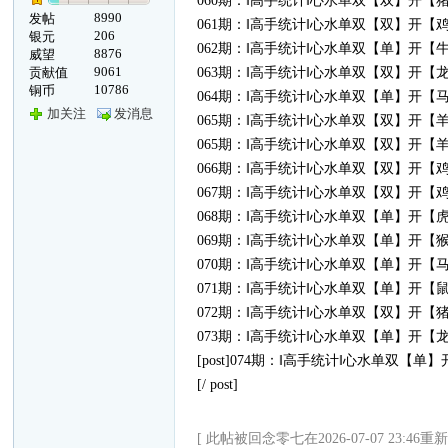
060期：‖高手统计‖心水单双【双】开【猪
8990
发帖
061期：‖高手统计‖心水单双【双】开【鸡
206
银元
062期：‖高手统计‖心水单双【单】开【牛
8876
威望
9061
贡献值
063期：‖高手统计‖心水单双【双】开【龙
10786
铜币
064期：‖高手统计‖心水单双【单】开【马
加关注
发消息
065期：‖高手统计‖心水单双【双】开【羊
065期：‖高手统计‖心水单双【双】开【羊
066期：‖高手统计‖心水单双【双】开【鸡
067期：‖高手统计‖心水单双【双】开【鸡
068期：‖高手统计‖心水单双【单】开【虎
069期：‖高手统计‖心水单双【单】开【猴
070期：‖高手统计‖心水单双【单】开【马
071期：‖高手统计‖心水单双【单】开【鼠
072期：‖高手统计‖心水单双【双】开【猪
073期：‖高手统计‖心水单双【单】开【龙
[post]074期：‖高手统计‖心水单双【单
[/ post]
[ 此帖被回念零七在2026-07-07 23:46重