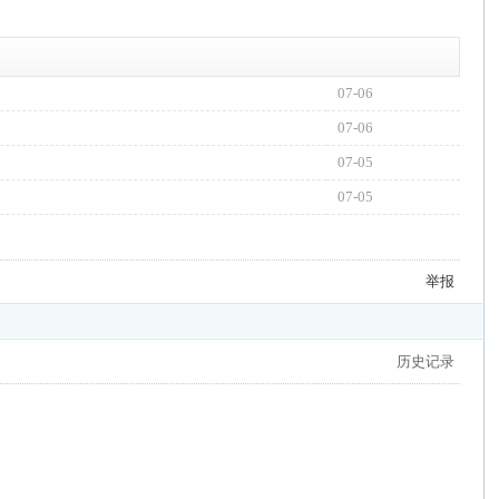
07-06
07-06
07-05
07-05
举报
历史记录