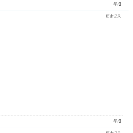
举报
历史记录
举报