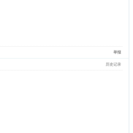
举报
历史记录