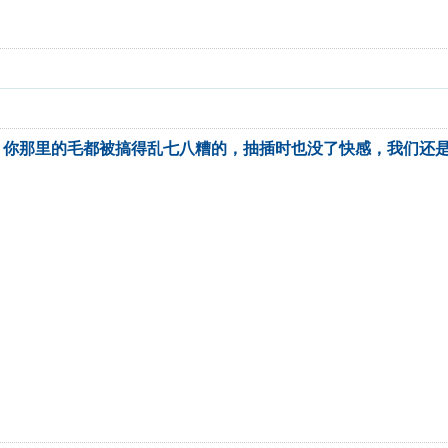
，你那里的毛都被搞得乱七八糟的，抽插时也没了快感，我们还