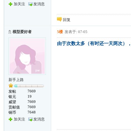
加关注
发消息
回复
模型爱好者
5楼
发表于: 07-05
由于次数太多（有时还一天两次）
新手上路
7669
发帖
19
银元
7669
威望
7669
贡献值
7648
铜币
加关注
发消息