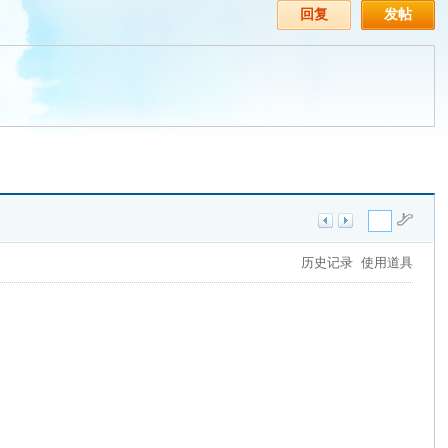
回复
发帖
历史记录
使用道具