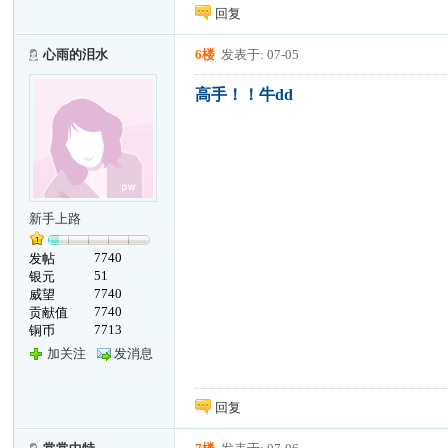
回复
心雨的泪水
6楼
发表于: 07-05
高手！！牛dd
新手上路
7740
发帖
51
银元
7740
威望
7740
贡献值
7713
铜币
加关注
发消息
回复