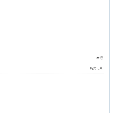
举报
历史记录