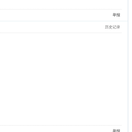
举报
历史记录
举报