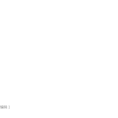
新编辑 ]