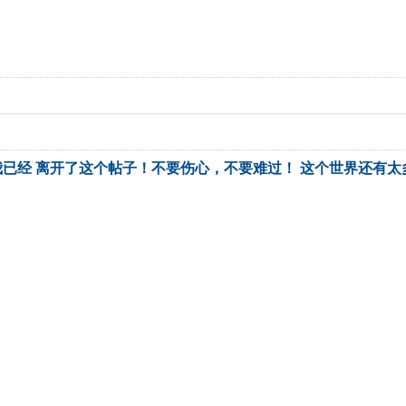
已经 离开了这个帖子！不要伤心，不要难过！ 这个世界还有太