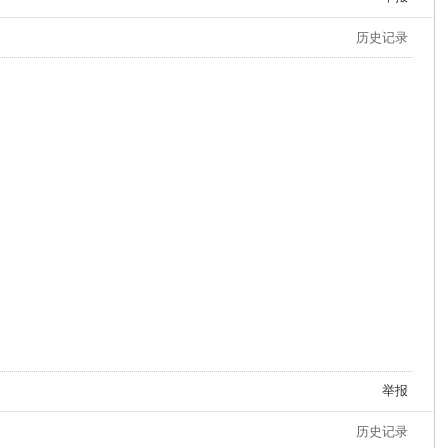
历史记录
举报
历史记录