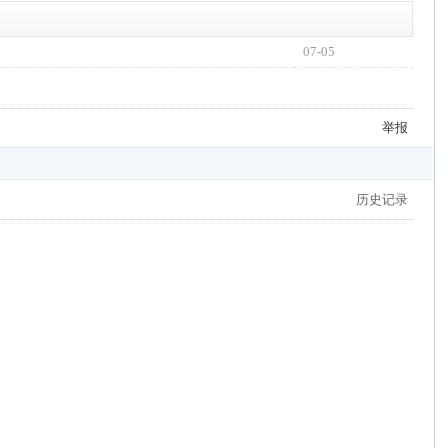
07-05
举报
历史记录