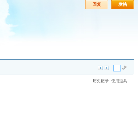
回复
发帖
历史记录
使用道具