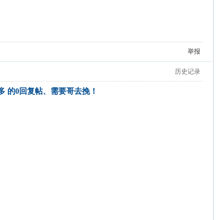
举报
历史记录
多 的0回复帖、需要哥去挽！