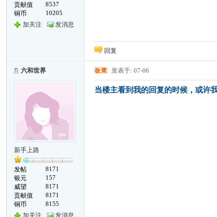
8537
贡献值
10205
铜币
加关注
发消息
回复
六和世界
板凳
发表于: 07-06
当楼主看到我的回复的时候，或许我
新手上路
8171
发帖
157
银元
8171
威望
8171
贡献值
8155
铜币
加关注
发消息