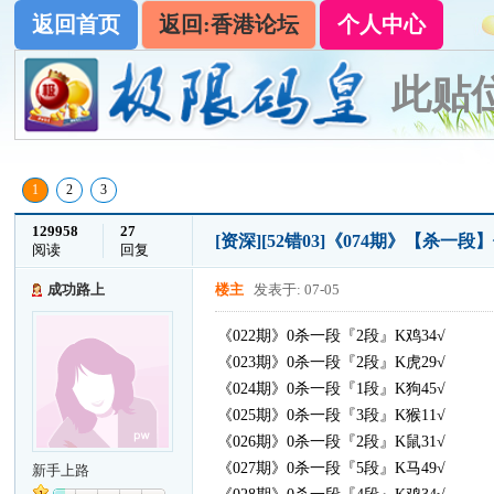
返回首页
返回:香港论坛
个人中心
此贴
1
2
3
129958
27
[资深]
[52错03]《074期》【杀一
阅读
回复
成功路上
楼主
发表于: 07-05
《022期》0杀一段『2段』K鸡34√
《023期》0杀一段『2段』K虎29√
《024期》0杀一段『1段』K狗45√
《025期》0杀一段『3段』K猴11√
《026期》0杀一段『2段』K鼠31√
《027期》0杀一段『5段』K马49√
新手上路