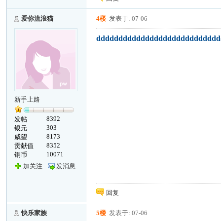
爱你流浪猫
4楼
发表于: 07-06
dddddddddddddddddddddddddddd
新手上路
8392
发帖
303
银元
8173
威望
8352
贡献值
10071
铜币
加关注
发消息
回复
快乐家族
5楼
发表于: 07-06