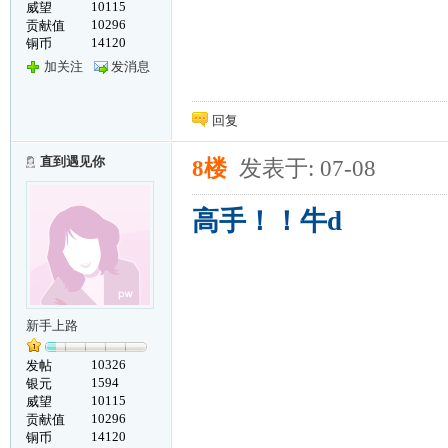
10115
威望
10296
贡献值
14120
铜币
加关注
发消息
回复
直到遇见你
8楼
发表于: 07-08
高手！！牛d
新手上路
10326
发帖
1594
银元
10115
威望
10296
贡献值
14120
铜币