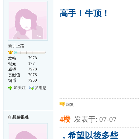
高手！牛顶！
新手上路
7978
发帖
177
银元
7978
威望
7978
贡献值
7960
铜币
加关注
发消息
回复
想输很难
4楼
发表于: 07-07
，希望以後多些