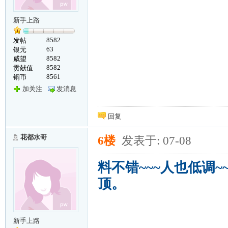
新手上路
8582
发帖
63
银元
8582
威望
8582
贡献值
8561
铜币
加关注
发消息
回复
花都水哥
6楼
发表于: 07-08
料不错~~~人也低调~
顶。
新手上路