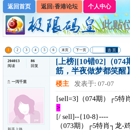
返回首页
返回:香港论坛
个人中心
此贴位
1
2
3
4
5
6
末页
下一页
选 页
[上榜]
[10错02]（
204013
86
阅读
回复
筋，半夜做梦都笑醒
一泻千里
楼主
发表于: 07-07
[sell=3]（074期）┌
>
[/ sell]--{10-8}----
（073期）┌5特肖┐龙-鸡
新手上路