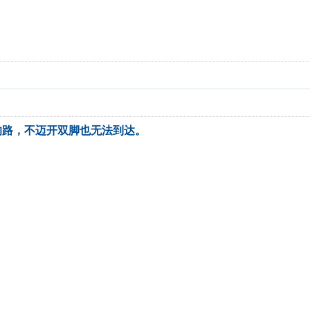
的路，不迈开双脚也无法到达。