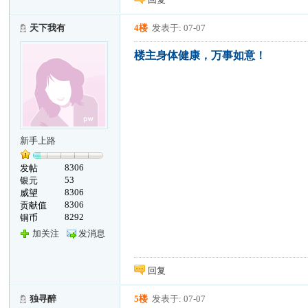
天下我有
4楼
发表于: 07-07
楼主身体健康，万事如意！
新手上路
8306
发帖
53
银元
8306
威望
8306
贡献值
8292
铜币
加关注
发消息
回复
独寻醉
5楼
发表于: 07-07