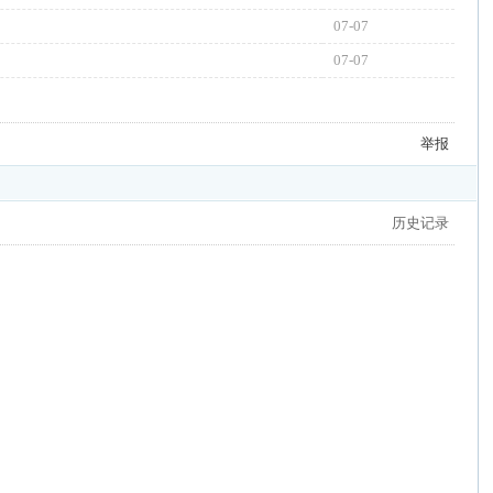
07-07
07-07
举报
历史记录