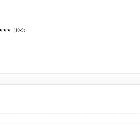
★★（10-9）