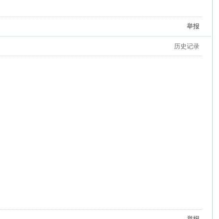
举报
历史记录
举报