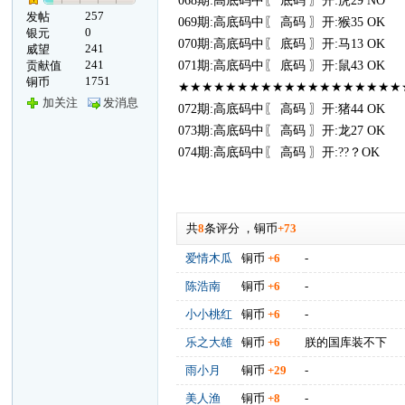
068期:高底码中〖 底码 〗开:虎29 NO
257
发帖
069期:高底码中〖 高码 〗开:猴35 OK
0
银元
070期:高底码中〖 底码 〗开:马13 OK
241
威望
241
贡献值
071期:高底码中〖 底码 〗开:鼠43 OK
1751
铜币
★★★★★★★★★★★★★★★★★★★★
加关注
发消息
072期:高底码中〖 高码 〗开:猪44 OK
073期:高底码中〖 高码 〗开:龙27 OK
074期:高底码中〖 高码 〗开:??？OK
共
8
条评分
，
铜币
+73
爱情木瓜
铜币
+6
-
陈浩南
铜币
+6
-
小小桃红
铜币
+6
-
乐之大雄
铜币
+6
朕的国库装不下
雨小月
铜币
+29
-
美人渔
铜币
+8
-