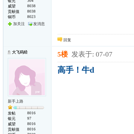
304
银元
8038
威望
8038
贡献值
8023
铜币
加关注
发消息
回复
大飞码经
5楼
发表于: 07-07
高手！牛d
新手上路
8016
发帖
97
银元
8016
威望
8016
贡献值