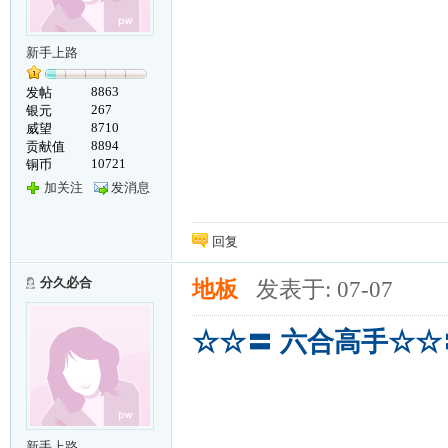
新手上路
8863
发帖
267
银元
8710
威望
8894
贡献值
10721
铜币
加关注
发消息
回复
分久必合
地板
发表于: 07-07
☆☆〓 六合高手☆☆
新手上路