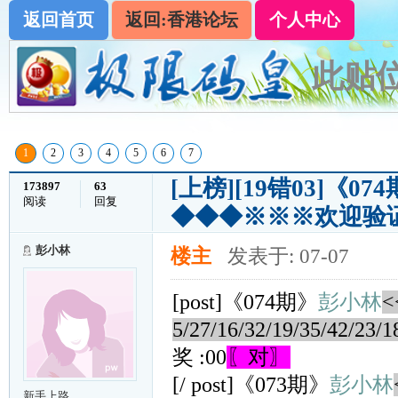
返回首页
返回:香港论坛
个人中心
此贴位
1
2
3
4
5
6
7
[上榜]
[19错03]《
173897
63
阅读
回复
◆◆◆※※※欢迎验
彭小林
楼主
发表于: 07-07
[post]《074期》
彭小林
<
5/27/16/32/19/35/42/23/1
奖 :00
〖对〗
[/ post]《073期》
彭小林
新手上路