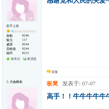
感谢党和人民的关爱~
新手上路
8246
发帖
117
银元
8244
威望
8244
贡献值
8215
铜币
加关注
发消息
回复
六合科长
板凳
发表于: 07-07
高手！！牛牛牛牛牛