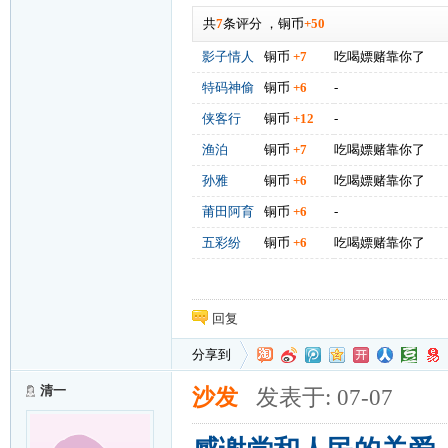
共
7
条评分
，
铜币
+50
影子情人
铜币
+7
吃喝嫖赌靠你了
特码神偷
铜币
+6
-
侠客行
铜币
+12
-
渔泊
铜币
+7
吃喝嫖赌靠你了
孙雅
铜币
+6
吃喝嫖赌靠你了
莆田阿育
铜币
+6
-
五彩纷
铜币
+6
吃喝嫖赌靠你了
回复
分享到
清一
沙发
发表于: 07-07