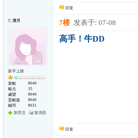
回复
清月
7楼
发表于: 07-08
高手！牛DD
新手上路
8640
发帖
35
银元
8640
威望
8640
贡献值
8631
铜币
加关注
发消息
回复