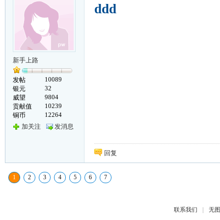
ddd
新手上路
10089
发帖
32
银元
9804
威望
10239
贡献值
12264
铜币
加关注
发消息
回复
1
2
3
4
5
6
7
|
联系我们
无