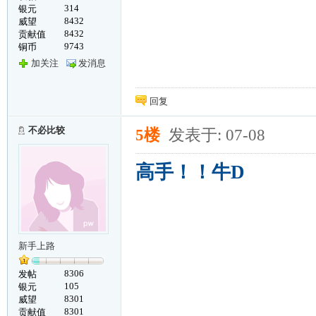
314
银元
8432
威望
8432
贡献值
9743
铜币
加关注
发消息
回复
不必比较
5楼
发表于: 07-08
高手！！牛D
新手上路
8306
发帖
105
银元
8301
威望
8301
贡献值