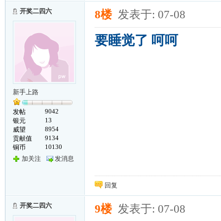
开奖二四六
8楼
发表于: 07-08
要睡觉了 呵呵
新手上路
9042
发帖
13
银元
8954
威望
9134
贡献值
10130
铜币
加关注
发消息
回复
开奖二四六
9楼
发表于: 07-08