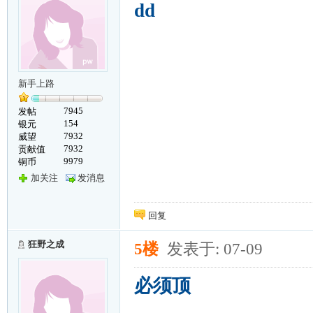
dd
新手上路
7945
发帖
154
银元
7932
威望
7932
贡献值
9979
铜币
加关注
发消息
回复
狂野之成
5楼
发表于: 07-09
必须顶