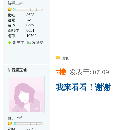
新手上路
8623
发帖
249
银元
8449
威望
8631
贡献值
10760
铜币
加关注
发消息
回复
妩媚玉仙
7楼
发表于: 07-09
我来看看！谢谢
新手上路
7739
发帖