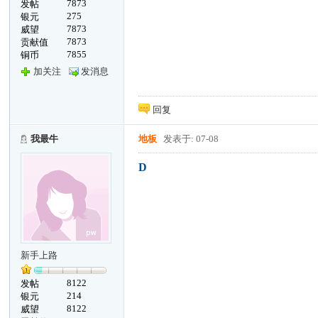
7873
发帖
275
银元
7873
威望
7873
贡献值
7855
铜币
加关注
发消息
回复
我最牛
地板
发表于: 07-08
D
新手上路
8122
发帖
214
银元
8122
威望