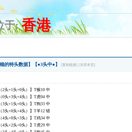
香港
位于:
合最稳的特头数据】【●3头中●】
[复制链接]
[关闭本页]
头+1头+0头）】T猴10 中
头+3头+4头）】T虎04 中
头+1头+0头）】T狗33 中
头+0头+4头）】T羊12 错
头+0头+3头）】T鸡34 中
头+2头+0头）】T虎29 中