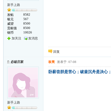
新手上路
8582
发帖
567
银元
8500
威望
8500
贡献值
10026
铜币
加关注
发消息
回复
必破庄家
板凳
发表于: 07-08
卧薪尝胆是苦心；破釜沉舟是决心
新手上路