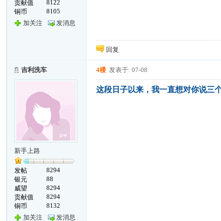
8122
贡献值
8105
铜币
加关注
发消息
回复
吉利洗车
4楼
发表于: 07-08
这段日子以来，我一直想对你说三
新手上路
8294
发帖
88
银元
8294
威望
8294
贡献值
8132
铜币
加关注
发消息