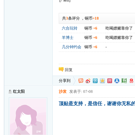
[/ sell]
共
3
条评分
，
铜币
+18
六合玩转
铜币
+6
吃喝嫖赌靠你了
羊博士
铜币
+6
吃喝嫖赌靠你了
几分钟约会
铜币
+6
-
回复
分享到
红太阳
沙发
发表于: 07-08
顶贴是支持，是信任，谢谢你无私的