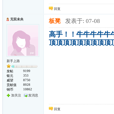
回复
无双未央
板凳
发表于: 07-08
高手！！牛牛牛牛牛
顶顶顶顶顶顶顶顶顶
新手上路
9199
发帖
353
银元
8750
威望
8928
贡献值
10862
铜币
加关注
发消息
回复