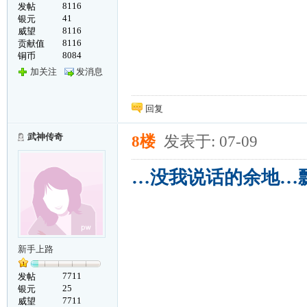
8116
发帖
41
银元
8116
威望
8116
贡献值
8084
铜币
加关注
发消息
回复
武神传奇
8楼
发表于: 07-09
…没我说话的余地…
新手上路
7711
发帖
25
银元
7711
威望