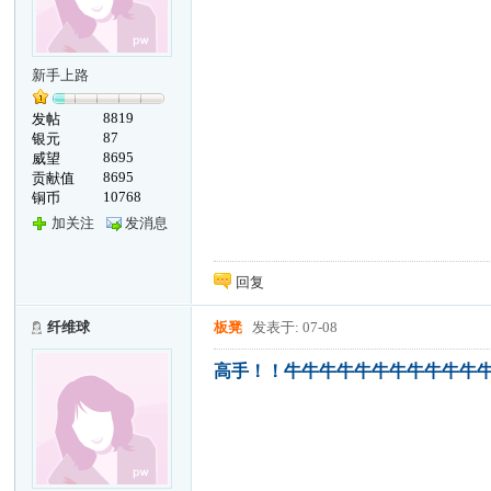
新手上路
8819
发帖
87
银元
8695
威望
8695
贡献值
10768
铜币
加关注
发消息
回复
纤维球
板凳
发表于: 07-08
高手！！牛牛牛牛牛牛牛牛牛牛牛牛牛牛