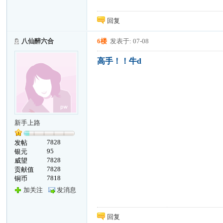
回复
八仙醉六合
6楼
发表于: 07-08
高手！！牛d
新手上路
7828
发帖
95
银元
7828
威望
7828
贡献值
7818
铜币
加关注
发消息
回复