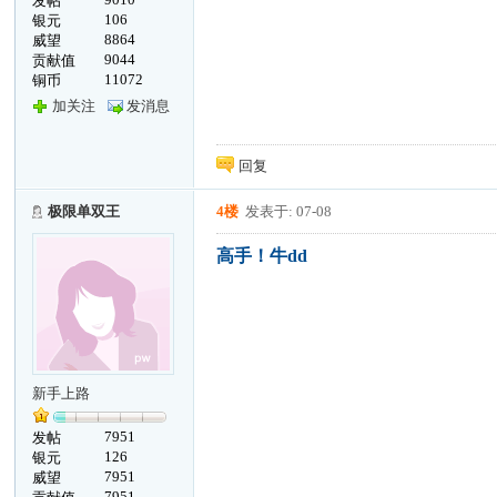
发帖
106
银元
8864
威望
9044
贡献值
11072
铜币
加关注
发消息
回复
极限单双王
4楼
发表于: 07-08
高手！牛dd
新手上路
7951
发帖
126
银元
7951
威望
7951