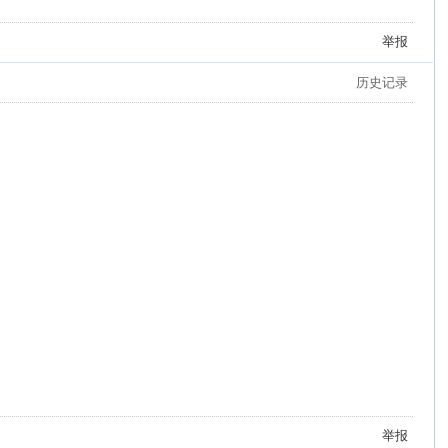
举报
历史记录
举报