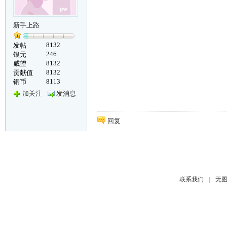
新手上路
8132
发帖
246
银元
8132
威望
8132
贡献值
8113
铜币
加关注
发消息
回复
|
联系我们
无