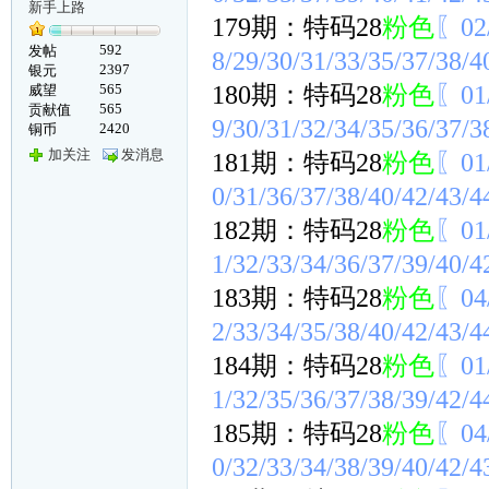
新手上路
179期：特码28
粉色
〖02/
592
发帖
8/29/30/31/33/35/37/38/
2397
银元
565
180期：特码28
粉色
〖01/
威望
565
贡献值
9/30/31/32/34/35/36/37/
2420
铜币
加关注
发消息
181期：特码28
粉色
〖01/
0/31/36/37/38/40/42/43/
182期：特码28
粉色
〖01/
1/32/33/34/36/37/39/40/
183期：特码28
粉色
〖04/
2/33/34/35/38/40/42/43/
184期：特码28
粉色
〖01/
1/32/35/36/37/38/39/42/
185期：特码28
粉色
〖04/
0/32/33/34/38/39/40/42/