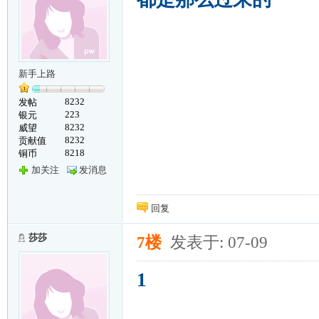
新手上路
8232
发帖
223
银元
8232
威望
8232
贡献值
8218
铜币
加关注
发消息
回复
莎莎
7楼
发表于: 07-09
1