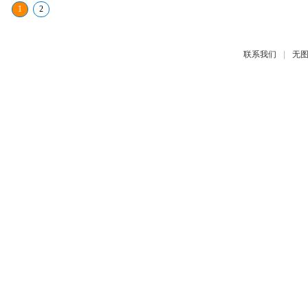
1
2
|
联系我们
无