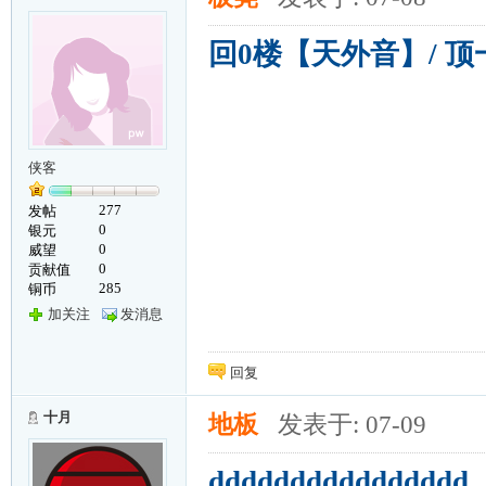
回0楼【天外音】/ 顶
侠客
277
发帖
0
银元
0
威望
0
贡献值
285
铜币
加关注
发消息
回复
十月
地板
发表于: 07-09
dddddddddddddddd