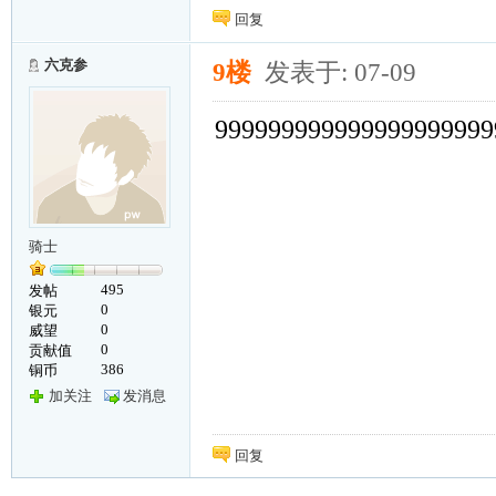
回复
六克参
9楼
发表于: 07-09
999999999999999999999
骑士
495
发帖
0
银元
0
威望
0
贡献值
386
铜币
加关注
发消息
回复