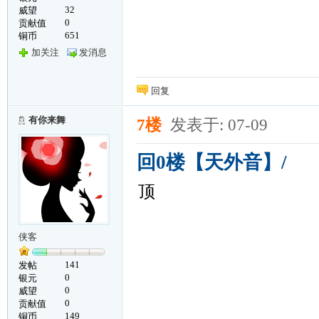
32
威望
0
贡献值
651
铜币
加关注
发消息
回复
有你来舞
7楼
发表于: 07-09
回0楼【天外音】/
顶
侠客
141
发帖
0
银元
0
威望
0
贡献值
149
铜币