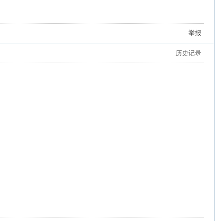
举报
历史记录