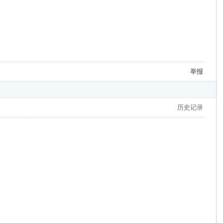
举报
历史记录