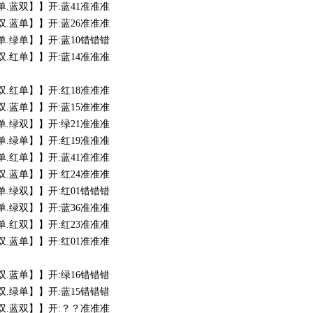
单.蓝双】】开:蓝41准准准
双.蓝单】】开:蓝26准准准
单.绿单】】开:蓝10错错错
双.红单】】开:蓝14准准准
双.红单】】开:红18准准准
双.蓝单】】开:蓝15准准准
单.绿双】】开:绿21准准准
单.绿单】】开:红19准准准
单.红单】】开:蓝41准准准
双.蓝单】】开:红24准准准
单.绿双】】开:红01错错错
单.绿双】】开:蓝36准准准
单.红双】】开:红23准准准
双.蓝单】】开:红01准准准
双.蓝单】】开:绿16错错错
双.绿单】】开:蓝15错错错
双.蓝双】】开:？？准准准