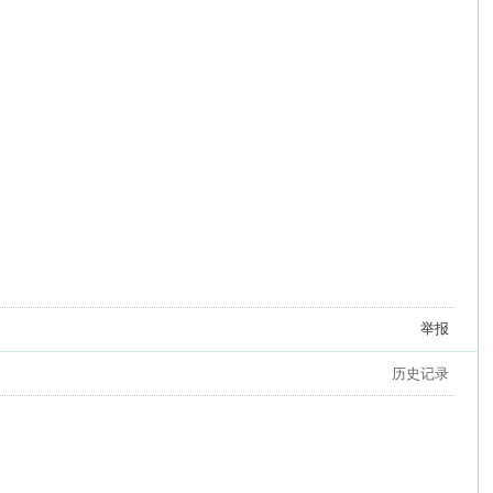
举报
历史记录