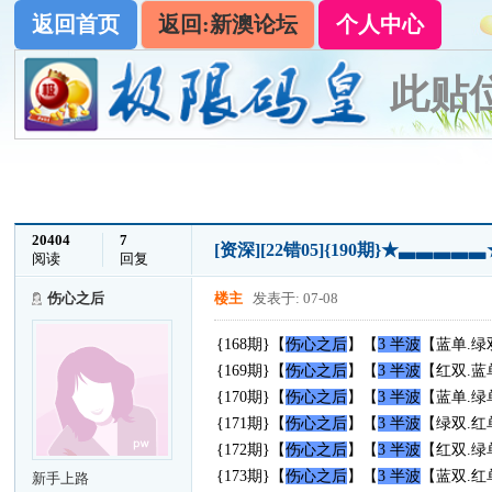
返回首页
返回:新澳论坛
个人中心
此贴
20404
7
[资深]
[22错05]{190期}★▃▃
阅读
回复
伤心之后
楼主
发表于: 07-08
{168期}【
伤心之后
】【
3 半波
【蓝单.绿
{169期}【
伤心之后
】【
3 半波
【红双.蓝
{170期}【
伤心之后
】【
3 半波
【蓝单.绿
{171期}【
伤心之后
】【
3 半波
【绿双.红
{172期}【
伤心之后
】【
3 半波
【红双.绿
{173期}【
伤心之后
】【
3 半波
【蓝双.红
新手上路