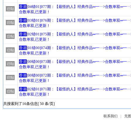
香港
[04错01]077期：【最怪的人】经典作品═━┈>合数单双═━
合数单双,已更新！
香港
[03错01]076期：【最怪的人】经典作品═━┈>合数单双═━
合数单双,已更新！
香港
[02错01]075期：【最怪的人】经典作品═━┈>合数单双═━
合数单双,已更新！
香港
[01错00]074期：【最怪的人】经典作品═━┈>合数单双═━
合数单双,已更新！
香港
[00错00]073期：【最怪的人】经典作品═━┈>合数单双═━
合数单双,已更新！
香港
[00错00]072期：【最怪的人】经典作品═━┈>合数单双═━
合数单双,已更新！
香港
[02错01]071期：【最怪的人】经典作品═━┈>合数单双═━
合数单双,已更新！
共搜索到了16条信息[ 50 条/页]
|
联系我们
无