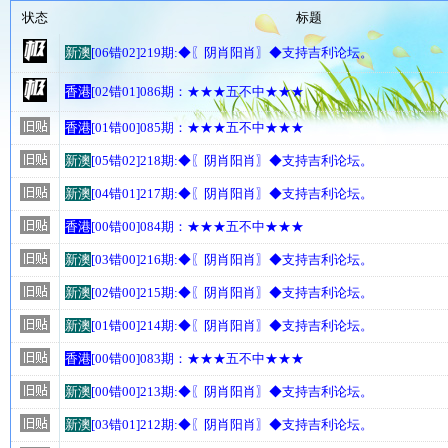
状态
标题
新澳
[06错02]219期:◆〖阴肖阳肖〗◆支持吉利论坛。
香港
[02错01]086期：★★★五不中★★★
香港
[01错00]085期：★★★五不中★★★
新澳
[05错02]218期:◆〖阴肖阳肖〗◆支持吉利论坛。
新澳
[04错01]217期:◆〖阴肖阳肖〗◆支持吉利论坛。
香港
[00错00]084期：★★★五不中★★★
新澳
[03错00]216期:◆〖阴肖阳肖〗◆支持吉利论坛。
新澳
[02错00]215期:◆〖阴肖阳肖〗◆支持吉利论坛。
新澳
[01错00]214期:◆〖阴肖阳肖〗◆支持吉利论坛。
香港
[00错00]083期：★★★五不中★★★
新澳
[00错00]213期:◆〖阴肖阳肖〗◆支持吉利论坛。
新澳
[03错01]212期:◆〖阴肖阳肖〗◆支持吉利论坛。