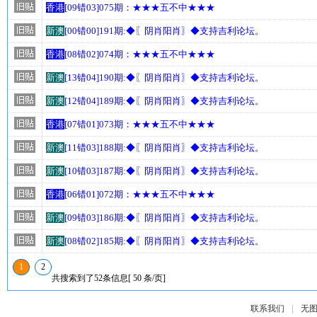
香港
[09错03]075期：★★★五不中★★★
新澳
[00错00]191期:◆〖阴肖阳肖〗◆支持吉利论坛。
香港
[08错02]074期：★★★五不中★★★
新澳
[13错04]190期:◆〖阴肖阳肖〗◆支持吉利论坛。
新澳
[12错04]189期:◆〖阴肖阳肖〗◆支持吉利论坛。
香港
[07错01]073期：★★★五不中★★★
新澳
[11错03]188期:◆〖阴肖阳肖〗◆支持吉利论坛。
新澳
[10错03]187期:◆〖阴肖阳肖〗◆支持吉利论坛。
香港
[06错01]072期：★★★五不中★★★
新澳
[09错03]186期:◆〖阴肖阳肖〗◆支持吉利论坛。
新澳
[08错02]185期:◆〖阴肖阳肖〗◆支持吉利论坛。
1
2
共搜索到了52条信息[ 50 条/页]
|
联系我们
无