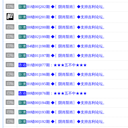
新澳
[01错00]202期:◆〖阴肖阳肖〗◆支持吉利论坛。
新澳
[00错00]201期:◆〖阴肖阳肖〗◆支持吉利论坛。
新澳
[00错00]200期:◆〖阴肖阳肖〗◆支持吉利论坛。
新澳
[05错02]199期:◆〖阴肖阳肖〗◆支持吉利论坛。
新澳
[04错01]198期:◆〖阴肖阳肖〗◆支持吉利论坛。
新澳
[03错01]197期:◆〖阴肖阳肖〗◆支持吉利论坛。
香港
[01错00]077期：★★★五不中★★★
新澳
[02错01]196期:◆〖阴肖阳肖〗◆支持吉利论坛。
新澳
[01错00]195期:◆〖阴肖阳肖〗◆支持吉利论坛。
香港
[00错00]076期：★★★五不中★★★
新澳
[00错00]194期:◆〖阴肖阳肖〗◆支持吉利论坛。
新澳
[00错00]193期:◆〖阴肖阳肖〗◆支持吉利论坛。
新澳
[00错00]192期:◆〖阴肖阳肖〗◆支持吉利论坛。