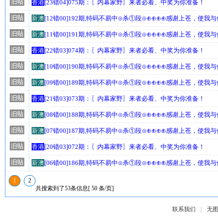
香港
[23错04]075期：〖内幕家野〗来者必看、中奖为你准备！
新澳
[12错00]192期,特码不易中⊙杀①段⊙⊕⊕⊕⊕感谢上苍，使我
新澳
[11错00]191期,特码不易中⊙杀①段⊙⊕⊕⊕⊕感谢上苍，使我
香港
[22错03]074期：〖内幕家野〗来者必看、中奖为你准备！
新澳
[10错00]190期,特码不易中⊙杀①段⊙⊕⊕⊕⊕感谢上苍，使我
新澳
[09错00]189期,特码不易中⊙杀①段⊙⊕⊕⊕⊕感谢上苍，使我
香港
[21错03]073期：〖内幕家野〗来者必看、中奖为你准备！
新澳
[08错00]188期,特码不易中⊙杀①段⊙⊕⊕⊕⊕感谢上苍，使我
新澳
[07错00]187期,特码不易中⊙杀①段⊙⊕⊕⊕⊕感谢上苍，使我
香港
[20错03]072期：〖内幕家野〗来者必看、中奖为你准备！
新澳
[06错00]186期,特码不易中⊙杀①段⊙⊕⊕⊕⊕感谢上苍，使我
1
2
共搜索到了53条信息[ 50 条/页]
|
联系我们
无