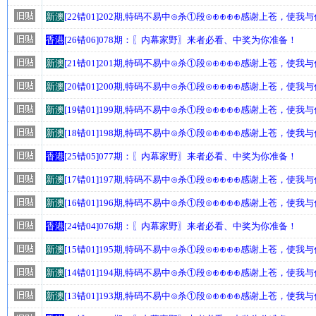
新澳
[22错01]202期,特码不易中⊙杀①段⊙⊕⊕⊕⊕感谢上苍，使我
香港
[26错06]078期：〖内幕家野〗来者必看、中奖为你准备！
新澳
[21错01]201期,特码不易中⊙杀①段⊙⊕⊕⊕⊕感谢上苍，使我
新澳
[20错01]200期,特码不易中⊙杀①段⊙⊕⊕⊕⊕感谢上苍，使我
新澳
[19错01]199期,特码不易中⊙杀①段⊙⊕⊕⊕⊕感谢上苍，使我
新澳
[18错01]198期,特码不易中⊙杀①段⊙⊕⊕⊕⊕感谢上苍，使我
香港
[25错05]077期：〖内幕家野〗来者必看、中奖为你准备！
新澳
[17错01]197期,特码不易中⊙杀①段⊙⊕⊕⊕⊕感谢上苍，使我
新澳
[16错01]196期,特码不易中⊙杀①段⊙⊕⊕⊕⊕感谢上苍，使我
香港
[24错04]076期：〖内幕家野〗来者必看、中奖为你准备！
新澳
[15错01]195期,特码不易中⊙杀①段⊙⊕⊕⊕⊕感谢上苍，使我
新澳
[14错01]194期,特码不易中⊙杀①段⊙⊕⊕⊕⊕感谢上苍，使我
新澳
[13错01]193期,特码不易中⊙杀①段⊙⊕⊕⊕⊕感谢上苍，使我