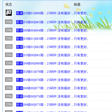
状态
标题
香港
[02错01]086期：25码中.没有最好，只有更好。
香港
[01错00]085期：25码中.没有最好，只有更好。
香港
[00错00]084期：25码中.没有最好，只有更好。
香港
[03错01]083期：25码中.没有最好，只有更好。
香港
[02错01]082期：25码中.没有最好，只有更好。
香港
[01错00]081期：25码中.没有最好，只有更好。
香港
[00错00]080期：25码中.没有最好，只有更好。
香港
[02错01]079期：25码中.没有最好，只有更好。
香港
[01错00]078期：25码中.没有最好，只有更好。
香港
[00错00]077期：25码中.没有最好，只有更好。
香港
[00错00]076期：25码中.没有最好，只有更好。
香港
[00错00]075期：25码中.没有最好，只有更好。