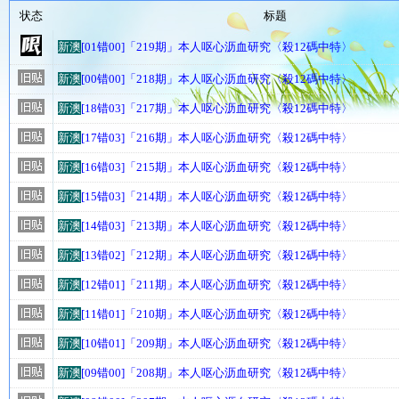
状态
标题
新澳
[01错00]「219期」本人呕心沥血研究〈殺12碼中特〉
新澳
[00错00]「218期」本人呕心沥血研究〈殺12碼中特〉
新澳
[18错03]「217期」本人呕心沥血研究〈殺12碼中特〉
新澳
[17错03]「216期」本人呕心沥血研究〈殺12碼中特〉
新澳
[16错03]「215期」本人呕心沥血研究〈殺12碼中特〉
新澳
[15错03]「214期」本人呕心沥血研究〈殺12碼中特〉
新澳
[14错03]「213期」本人呕心沥血研究〈殺12碼中特〉
新澳
[13错02]「212期」本人呕心沥血研究〈殺12碼中特〉
新澳
[12错01]「211期」本人呕心沥血研究〈殺12碼中特〉
新澳
[11错01]「210期」本人呕心沥血研究〈殺12碼中特〉
新澳
[10错01]「209期」本人呕心沥血研究〈殺12碼中特〉
新澳
[09错00]「208期」本人呕心沥血研究〈殺12碼中特〉