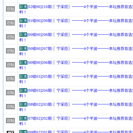
新澳
[02错00]210期:〖宁采臣〗━━━4个半波━━━本坛推荐首
料！
新澳
[01错00]209期:〖宁采臣〗━━━4个半波━━━本坛推荐首
料！
新澳
[00错00]208期:〖宁采臣〗━━━4个半波━━━本坛推荐首
料！
新澳
[00错00]207期:〖宁采臣〗━━━4个半波━━━本坛推荐首
料！
新澳
[00错00]206期:〖宁采臣〗━━━4个半波━━━本坛推荐首
料！
新澳
[10错03]205期:〖宁采臣〗━━━4个半波━━━本坛推荐首
料！
新澳
[09错03]204期:〖宁采臣〗━━━4个半波━━━本坛推荐首
料！
新澳
[08错02]203期:〖宁采臣〗━━━4个半波━━━本坛推荐首
料！
新澳
[07错02]202期:〖宁采臣〗━━━4个半波━━━本坛推荐首
料！
新澳
[06错02]201期:〖宁采臣〗━━━4个半波━━━本坛推荐首