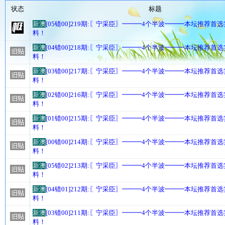
状态
标题
新澳
[05错00]219期:〖宁采臣〗━━━4个半波━━━本坛推荐首
料！
新澳
[04错00]218期:〖宁采臣〗━━━4个半波━━━本坛推荐首
料！
新澳
[03错00]217期:〖宁采臣〗━━━4个半波━━━本坛推荐首
料！
新澳
[02错00]216期:〖宁采臣〗━━━4个半波━━━本坛推荐首
料！
新澳
[01错00]215期:〖宁采臣〗━━━4个半波━━━本坛推荐首
料！
新澳
[00错00]214期:〖宁采臣〗━━━4个半波━━━本坛推荐首
料！
新澳
[05错02]213期:〖宁采臣〗━━━4个半波━━━本坛推荐首
料！
新澳
[04错01]212期:〖宁采臣〗━━━4个半波━━━本坛推荐首
料！
新澳
[03错00]211期:〖宁采臣〗━━━4个半波━━━本坛推荐首
料！