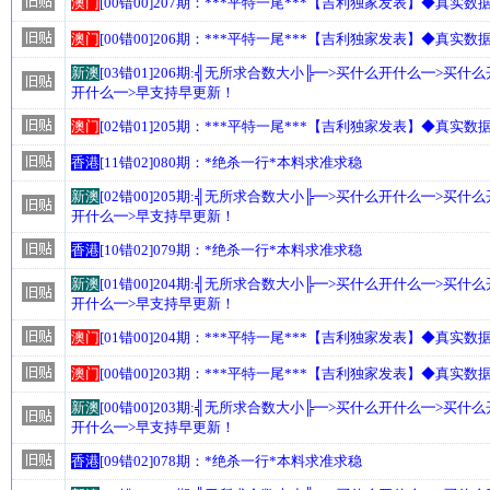
澳门
[00错00]207期：***平特一尾***【吉利独家发表】◆真实数
澳门
[00错00]206期：***平特一尾***【吉利独家发表】◆真实数
新澳
[03错01]206期:╣无所求合数大小╠━>买什么开什么━>买什
开什么━>早支持早更新！
澳门
[02错01]205期：***平特一尾***【吉利独家发表】◆真实数
香港
[11错02]080期：*绝杀一行*本料求准求稳
新澳
[02错00]205期:╣无所求合数大小╠━>买什么开什么━>买什
开什么━>早支持早更新！
香港
[10错02]079期：*绝杀一行*本料求准求稳
新澳
[01错00]204期:╣无所求合数大小╠━>买什么开什么━>买什
开什么━>早支持早更新！
澳门
[01错00]204期：***平特一尾***【吉利独家发表】◆真实数
澳门
[00错00]203期：***平特一尾***【吉利独家发表】◆真实数
新澳
[00错00]203期:╣无所求合数大小╠━>买什么开什么━>买什
开什么━>早支持早更新！
香港
[09错02]078期：*绝杀一行*本料求准求稳