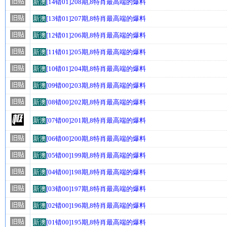
新澳
[14错01]208期,8特肖最高端的爆料
新澳
[13错01]207期,8特肖最高端的爆料
新澳
[12错01]206期,8特肖最高端的爆料
新澳
[11错01]205期,8特肖最高端的爆料
新澳
[10错01]204期,8特肖最高端的爆料
新澳
[09错00]203期,8特肖最高端的爆料
新澳
[08错00]202期,8特肖最高端的爆料
新澳
[07错00]201期,8特肖最高端的爆料
新澳
[06错00]200期,8特肖最高端的爆料
新澳
[05错00]199期,8特肖最高端的爆料
新澳
[04错00]198期,8特肖最高端的爆料
新澳
[03错00]197期,8特肖最高端的爆料
新澳
[02错00]196期,8特肖最高端的爆料
新澳
[01错00]195期,8特肖最高端的爆料