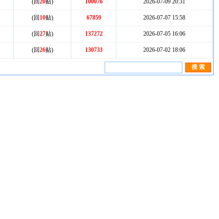
(回
20
贴)
100076
2026-07-09 20:31
(回
10
贴)
67859
2026-07-07 15:58
(回
27
贴)
137272
2026-07-05 16:06
(回
26
贴)
130733
2026-07-02 18:06