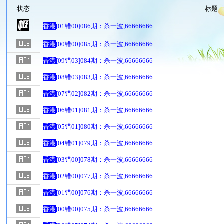
状态
标题
香港
[01错00]086期：杀一波,66666666
香港
[00错00]085期：杀一波,66666666
香港
[09错03]084期：杀一波,66666666
香港
[08错03]083期：杀一波,66666666
香港
[07错02]082期：杀一波,66666666
香港
[06错01]081期：杀一波,66666666
香港
[05错01]080期：杀一波,66666666
香港
[04错01]079期：杀一波,66666666
香港
[03错00]078期：杀一波,66666666
香港
[02错00]077期：杀一波,66666666
香港
[01错00]076期：杀一波,66666666
香港
[00错00]075期：杀一波,66666666