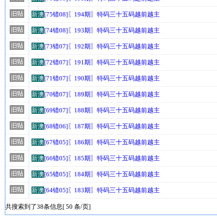
新澳
[75错08]〖194期〗特码三十五码越前越主
新澳
[74错08]〖193期〗特码三十五码越前越主
新澳
[73错07]〖192期〗特码三十五码越前越主
新澳
[72错07]〖191期〗特码三十五码越前越主
新澳
[71错07]〖190期〗特码三十五码越前越主
新澳
[70错07]〖189期〗特码三十五码越前越主
新澳
[69错07]〖188期〗特码三十五码越前越主
新澳
[68错06]〖187期〗特码三十五码越前越主
新澳
[67错05]〖186期〗特码三十五码越前越主
新澳
[66错05]〖185期〗特码三十五码越前越主
新澳
[65错05]〖184期〗特码三十五码越前越主
新澳
[64错05]〖183期〗特码三十五码越前越主
共搜索到了38条信息[ 50 条/页]