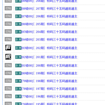
新澳
[89错09]〖208期〗特码三十五码越前越主
新澳
[88错09]〖207期〗特码三十五码越前越主
新澳
[87错09]〖206期〗特码三十五码越前越主
新澳
[86错09]〖205期〗特码三十五码越前越主
新澳
[85错09]〖204期〗特码三十五码越前越主
新澳
[84错09]〖203期〗特码三十五码越前越主
新澳
[83错08]〖202期〗特码三十五码越前越主
新澳
[82错08]〖201期〗特码三十五码越前越主
新澳
[81错08]〖200期〗特码三十五码越前越主
新澳
[80错08]〖199期〗特码三十五码越前越主
新澳
[79错08]〖198期〗特码三十五码越前越主
新澳
[78错08]〖197期〗特码三十五码越前越主
新澳
[77错08]〖196期〗特码三十五码越前越主
新澳
[76错08]〖195期〗特码三十五码越前越主