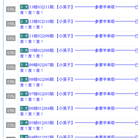
新澳
[13错03]211期:【小英子】━━━━━参赛半单双━━━━
发！发！发！
新澳
[12错02]210期:【小英子】━━━━━参赛半单双━━━━
发！发！发！
新澳
[11错02]209期:【小英子】━━━━━参赛半单双━━━━
发！发！发！
新澳
[10错02]208期:【小英子】━━━━━参赛半单双━━━━
发！发！发！
新澳
[09错02]207期:【小英子】━━━━━参赛半单双━━━━
发！发！发！
新澳
[08错02]206期:【小英子】━━━━━参赛半单双━━━━
发！发！发！
新澳
[07错02]205期:【小英子】━━━━━参赛半单双━━━━
发！发！发！
新澳
[06错01]204期:【小英子】━━━━━参赛半单双━━━━
发！发！发！
新澳
[05错01]203期:【小英子】━━━━━参赛半单双━━━━
发！发！发！
新澳
[04错01]202期:【小英子】━━━━━参赛半单双━━━━