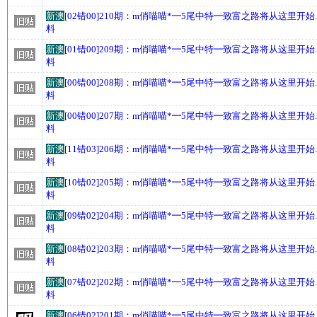
新澳
[02错00]210期：m俏喵喵*━5尾中特━致富之路将从这里开
料
新澳
[01错00]209期：m俏喵喵*━5尾中特━致富之路将从这里开
料
新澳
[00错00]208期：m俏喵喵*━5尾中特━致富之路将从这里开
料
新澳
[00错00]207期：m俏喵喵*━5尾中特━致富之路将从这里开
料
新澳
[11错03]206期：m俏喵喵*━5尾中特━致富之路将从这里开
料
新澳
[10错02]205期：m俏喵喵*━5尾中特━致富之路将从这里开
料
新澳
[09错02]204期：m俏喵喵*━5尾中特━致富之路将从这里开
料
新澳
[08错02]203期：m俏喵喵*━5尾中特━致富之路将从这里开
料
新澳
[07错02]202期：m俏喵喵*━5尾中特━致富之路将从这里开
料
新澳
[06错02]201期：m俏喵喵*━5尾中特━致富之路将从这里开