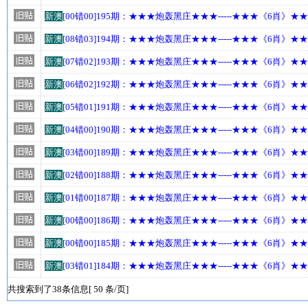
新澳
[00错00]195期：★★★炮轰黑庄★★★-----★★★《6肖》★
新澳
[08错03]194期：★★★炮轰黑庄★★★-----★★★《6肖》★
新澳
[07错02]193期：★★★炮轰黑庄★★★-----★★★《6肖》★
新澳
[06错02]192期：★★★炮轰黑庄★★★-----★★★《6肖》★
新澳
[05错01]191期：★★★炮轰黑庄★★★-----★★★《6肖》★
新澳
[04错00]190期：★★★炮轰黑庄★★★-----★★★《6肖》★
新澳
[03错00]189期：★★★炮轰黑庄★★★-----★★★《6肖》★
新澳
[02错00]188期：★★★炮轰黑庄★★★-----★★★《6肖》★
新澳
[01错00]187期：★★★炮轰黑庄★★★-----★★★《6肖》★
新澳
[00错00]186期：★★★炮轰黑庄★★★-----★★★《6肖》★
新澳
[00错00]185期：★★★炮轰黑庄★★★-----★★★《6肖》★
新澳
[03错01]184期：★★★炮轰黑庄★★★-----★★★《6肖》★
共搜索到了38条信息[ 50 条/页]