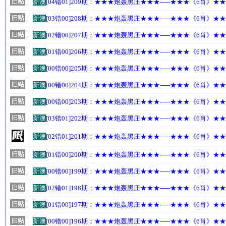
新澳
[04错01]209期：★★★炮轰黑庄★★★-----★★★《6肖》★
新澳
[03错00]208期：★★★炮轰黑庄★★★-----★★★《6肖》★
新澳
[02错00]207期：★★★炮轰黑庄★★★-----★★★《6肖》★
新澳
[01错00]206期：★★★炮轰黑庄★★★-----★★★《6肖》★
新澳
[00错00]205期：★★★炮轰黑庄★★★-----★★★《6肖》★
新澳
[00错00]204期：★★★炮轰黑庄★★★-----★★★《6肖》★
新澳
[00错00]203期：★★★炮轰黑庄★★★-----★★★《6肖》★
新澳
[03错01]202期：★★★炮轰黑庄★★★-----★★★《6肖》★
新澳
[02错01]201期：★★★炮轰黑庄★★★-----★★★《6肖》★
新澳
[01错00]200期：★★★炮轰黑庄★★★-----★★★《6肖》★
新澳
[00错00]199期：★★★炮轰黑庄★★★-----★★★《6肖》★
新澳
[02错01]198期：★★★炮轰黑庄★★★-----★★★《6肖》★
新澳
[01错00]197期：★★★炮轰黑庄★★★-----★★★《6肖》★
新澳
[00错00]196期：★★★炮轰黑庄★★★-----★★★《6肖》★