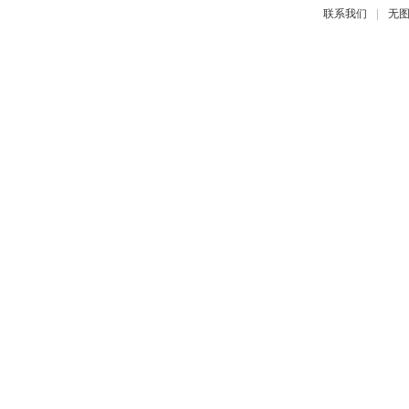
|
联系我们
无