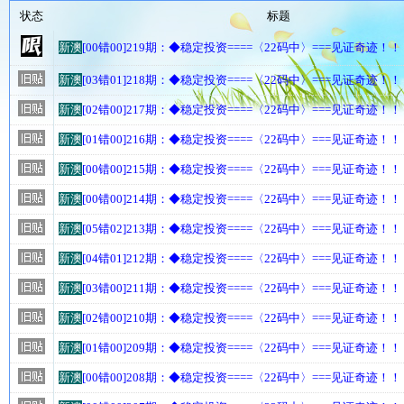
状态
标题
新澳
[00错00]219期：◆稳定投资====〈22码中〉===见证奇迹！
新澳
[03错01]218期：◆稳定投资====〈22码中〉===见证奇迹！
新澳
[02错00]217期：◆稳定投资====〈22码中〉===见证奇迹！
新澳
[01错00]216期：◆稳定投资====〈22码中〉===见证奇迹！
新澳
[00错00]215期：◆稳定投资====〈22码中〉===见证奇迹！
新澳
[00错00]214期：◆稳定投资====〈22码中〉===见证奇迹！
新澳
[05错02]213期：◆稳定投资====〈22码中〉===见证奇迹！
新澳
[04错01]212期：◆稳定投资====〈22码中〉===见证奇迹！
新澳
[03错00]211期：◆稳定投资====〈22码中〉===见证奇迹！
新澳
[02错00]210期：◆稳定投资====〈22码中〉===见证奇迹！
新澳
[01错00]209期：◆稳定投资====〈22码中〉===见证奇迹！
新澳
[00错00]208期：◆稳定投资====〈22码中〉===见证奇迹！