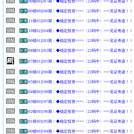
新澳
[00错00]207期：◆稳定投资====〈22码中〉===见证奇迹！
新澳
[00错00]206期：◆稳定投资====〈22码中〉===见证奇迹！
新澳
[11错03]205期：◆稳定投资====〈22码中〉===见证奇迹！
新澳
[10错02]204期：◆稳定投资====〈22码中〉===见证奇迹！
新澳
[09错01]203期：◆稳定投资====〈22码中〉===见证奇迹！
新澳
[08错01]202期：◆稳定投资====〈22码中〉===见证奇迹！
新澳
[07错01]201期：◆稳定投资====〈22码中〉===见证奇迹！
新澳
[06错01]200期：◆稳定投资====〈22码中〉===见证奇迹！
新澳
[05错01]199期：◆稳定投资====〈22码中〉===见证奇迹！
新澳
[04错00]198期：◆稳定投资====〈22码中〉===见证奇迹！
新澳
[03错00]197期：◆稳定投资====〈22码中〉===见证奇迹！
新澳
[02错00]196期：◆稳定投资====〈22码中〉===见证奇迹！
新澳
[01错00]195期：◆稳定投资====〈22码中〉===见证奇迹！
新澳
[00错00]194期：◆稳定投资====〈22码中〉===见证奇迹！