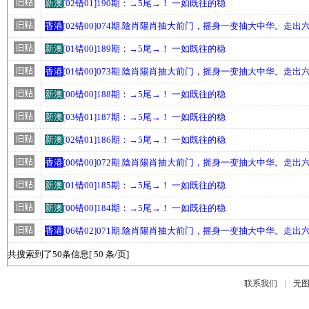
新澳
[02错01]190期：→5尾→！ 一如既往的稳
香港
[02错00]074期.陰肖陽肖抽大前门，摇身一变抽大中华。走
新澳
[01错00]189期：→5尾→！ 一如既往的稳
香港
[01错00]073期.陰肖陽肖抽大前门，摇身一变抽大中华。走
新澳
[00错00]188期：→5尾→！ 一如既往的稳
新澳
[03错01]187期：→5尾→！ 一如既往的稳
新澳
[02错01]186期：→5尾→！ 一如既往的稳
香港
[00错00]072期.陰肖陽肖抽大前门，摇身一变抽大中华。走
新澳
[01错00]185期：→5尾→！ 一如既往的稳
新澳
[00错00]184期：→5尾→！ 一如既往的稳
香港
[06错02]071期.陰肖陽肖抽大前门，摇身一变抽大中华。走
共搜索到了50条信息[ 50 条/页]
|
联系我们
无