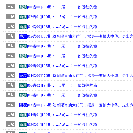
新澳
[00错00]200期：→5尾→！ 一如既往的稳
新澳
[02错01]199期：→5尾→！ 一如既往的稳
新澳
[01错00]198期：→5尾→！ 一如既往的稳
香港
[05错00]077期.陰肖陽肖抽大前门，摇身一变抽大中华。走
新澳
[00错00]197期：→5尾→！ 一如既往的稳
新澳
[00错00]196期：→5尾→！ 一如既往的稳
新澳
[00错00]195期：→5尾→！ 一如既往的稳
香港
[04错00]076期.陰肖陽肖抽大前门，摇身一变抽大中华。走
新澳
[06错02]194期：→5尾→！ 一如既往的稳
新澳
[05错01]193期：→5尾→！ 一如既往的稳
香港
[03错00]075期.陰肖陽肖抽大前门，摇身一变抽大中华。走
新澳
[04错01]192期：→5尾→！ 一如既往的稳
新澳
[03错01]191期：→5尾→！ 一如既往的稳