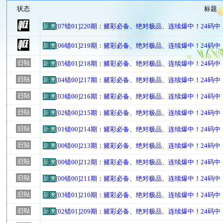
状态
标题
新澳
[07错01]220期：赌彩必备、绝对极品、连续爆中！24码中
新澳
[06错01]219期：赌彩必备、绝对极品、连续爆中！24码中
新澳
[05错01]218期：赌彩必备、绝对极品、连续爆中！24码中
新澳
[04错00]217期：赌彩必备、绝对极品、连续爆中！24码中
新澳
[03错00]216期：赌彩必备、绝对极品、连续爆中！24码中
新澳
[02错00]215期：赌彩必备、绝对极品、连续爆中！24码中
新澳
[01错00]214期：赌彩必备、绝对极品、连续爆中！24码中
新澳
[00错00]213期：赌彩必备、绝对极品、连续爆中！24码中
新澳
[00错00]212期：赌彩必备、绝对极品、连续爆中！24码中
新澳
[00错00]211期：赌彩必备、绝对极品、连续爆中！24码中
新澳
[03错01]210期：赌彩必备、绝对极品、连续爆中！24码中
新澳
[02错01]209期：赌彩必备、绝对极品、连续爆中！24码中