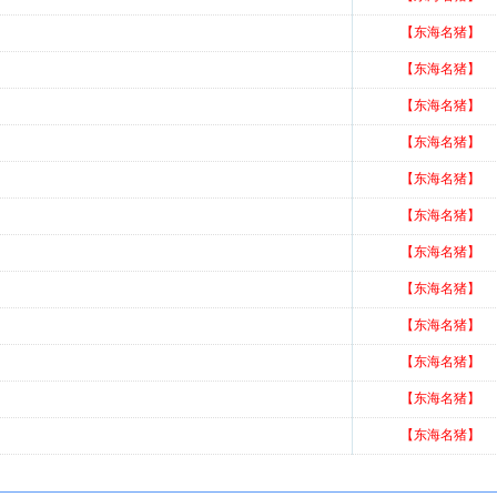
【东海名猪】
【东海名猪】
【东海名猪】
【东海名猪】
【东海名猪】
【东海名猪】
【东海名猪】
【东海名猪】
【东海名猪】
【东海名猪】
【东海名猪】
【东海名猪】