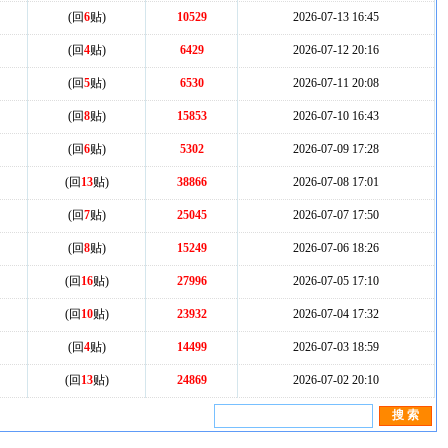
(回
6
贴)
10529
2026-07-13 16:45
(回
4
贴)
6429
2026-07-12 20:16
(回
5
贴)
6530
2026-07-11 20:08
(回
8
贴)
15853
2026-07-10 16:43
(回
6
贴)
5302
2026-07-09 17:28
(回
13
贴)
38866
2026-07-08 17:01
(回
7
贴)
25045
2026-07-07 17:50
(回
8
贴)
15249
2026-07-06 18:26
(回
16
贴)
27996
2026-07-05 17:10
(回
10
贴)
23932
2026-07-04 17:32
(回
4
贴)
14499
2026-07-03 18:59
(回
13
贴)
24869
2026-07-02 20:10