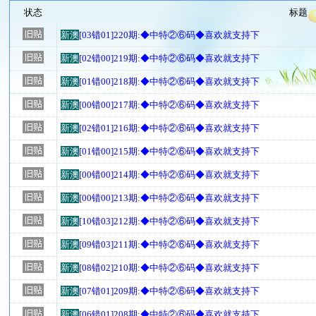
状态
标题
新澳
[03错01]220期:◆中特②⑥码◆喜欢就支持下
新澳
[02错00]219期:◆中特②⑥码◆喜欢就支持下
新澳
[01错00]218期:◆中特②⑥码◆喜欢就支持下
新澳
[00错00]217期:◆中特②⑥码◆喜欢就支持下
新澳
[02错01]216期:◆中特②⑥码◆喜欢就支持下
新澳
[01错00]215期:◆中特②⑥码◆喜欢就支持下
新澳
[00错00]214期:◆中特②⑥码◆喜欢就支持下
新澳
[00错00]213期:◆中特②⑥码◆喜欢就支持下
新澳
[10错03]212期:◆中特②⑥码◆喜欢就支持下
新澳
[09错03]211期:◆中特②⑥码◆喜欢就支持下
新澳
[08错02]210期:◆中特②⑥码◆喜欢就支持下
新澳
[07错01]209期:◆中特②⑥码◆喜欢就支持下
新澳
[06错01]208期:◆中特②⑥码◆喜欢就支持下