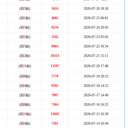
(回
5
贴)
5616
2026-07-26 18:18
(回
1
贴)
4682
2026-07-25 06:01
(回
5
贴)
9234
2026-07-24 20:45
(回
1
贴)
5542
2026-07-23 05:02
(回
5
贴)
8403
2026-07-22 16:34
(回
2
贴)
10313
2026-07-21 15:11
(回
11
贴)
13597
2026-07-20 17:48
(回
8
贴)
7779
2026-07-19 20:25
(回
4
贴)
9592
2026-07-18 14:22
(回
1
贴)
7997
2026-07-17 14:49
(回
8
贴)
7364
2026-07-16 16:25
(回
13
贴)
15845
2026-07-15 16:39
(回
4
贴)
7201
2026-07-14 16:44