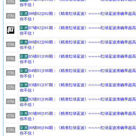
你不信！
新澳
[08错02]202期：《精准红绿蓝波》∽∽∽∽红绿蓝波准确率超
你不信！
新澳
[07错02]201期：《精准红绿蓝波》∽∽∽∽红绿蓝波准确率超
你不信！
新澳
[06错02]200期：《精准红绿蓝波》∽∽∽∽红绿蓝波准确率超
你不信！
新澳
[05错01]199期：《精准红绿蓝波》∽∽∽∽红绿蓝波准确率超
你不信！
新澳
[04错01]198期：《精准红绿蓝波》∽∽∽∽红绿蓝波准确率超
你不信！
新澳
[03错01]197期：《精准红绿蓝波》∽∽∽∽红绿蓝波准确率超
你不信！
新澳
[02错01]196期：《精准红绿蓝波》∽∽∽∽红绿蓝波准确率超
你不信！
新澳
[01错00]195期：《精准红绿蓝波》∽∽∽∽红绿蓝波准确率超
你不信！
新澳
[00错00]194期：《精准红绿蓝波》∽∽∽∽红绿蓝波准确率超
你不信！