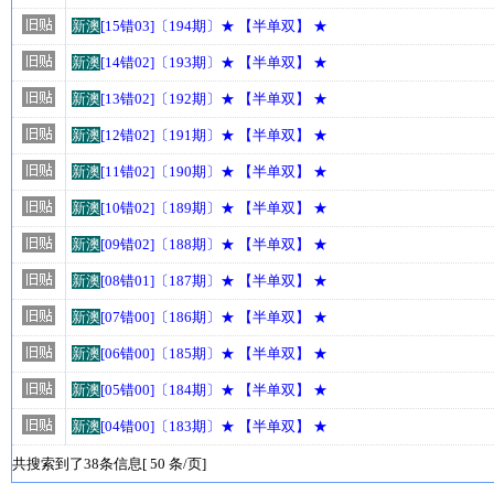
新澳
[15错03]〔194期〕★ 【半单双】 ★
新澳
[14错02]〔193期〕★ 【半单双】 ★
新澳
[13错02]〔192期〕★ 【半单双】 ★
新澳
[12错02]〔191期〕★ 【半单双】 ★
新澳
[11错02]〔190期〕★ 【半单双】 ★
新澳
[10错02]〔189期〕★ 【半单双】 ★
新澳
[09错02]〔188期〕★ 【半单双】 ★
新澳
[08错01]〔187期〕★ 【半单双】 ★
新澳
[07错00]〔186期〕★ 【半单双】 ★
新澳
[06错00]〔185期〕★ 【半单双】 ★
新澳
[05错00]〔184期〕★ 【半单双】 ★
新澳
[04错00]〔183期〕★ 【半单双】 ★
共搜索到了38条信息[ 50 条/页]