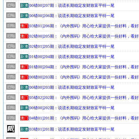
新澳
[00错00]207期：说谎长期稳定发财致富平特一尾
新澳
[00错00]206期：说谎长期稳定发财致富平特一尾
澳门
[03错01]206期：《内外围码》用心给大家提供一份好料，看
澳门
[02错00]205期：《内外围码》用心给大家提供一份好料，看
新澳
[02错01]205期：说谎长期稳定发财致富平特一尾
新澳
[01错00]204期：说谎长期稳定发财致富平特一尾
澳门
[01错00]204期：《内外围码》用心给大家提供一份好料，看
澳门
[00错00]203期：《内外围码》用心给大家提供一份好料，看
新澳
[00错00]203期：说谎长期稳定发财致富平特一尾
澳门
[05错02]202期：《内外围码》用心给大家提供一份好料，看
新澳
[00错00]202期：说谎长期稳定发财致富平特一尾
澳门
[04错01]201期：《内外围码》用心给大家提供一份好料，看
新澳
[03错01]201期：说谎长期稳定发财致富平特一尾