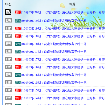
状态
标题
澳门
[17错03]220期：《内外围码》用心给大家提供一份好料，看
新澳
[05错00]219期：说谎长期稳定发财致富平特一尾
澳门
[16错03]219期：《内外围码》用心给大家提供一份好料，看
澳门
[15错03]218期：《内外围码》用心给大家提供一份好料，看
新澳
[04错00]218期：说谎长期稳定发财致富平特一尾
新澳
[03错00]217期：说谎长期稳定发财致富平特一尾
澳门
[14错03]217期：《内外围码》用心给大家提供一份好料，看
澳门
[13错03]216期：《内外围码》用心给大家提供一份好料，看
新澳
[02错00]216期：说谎长期稳定发财致富平特一尾
新澳
[01错00]215期：说谎长期稳定发财致富平特一尾
澳门
[12错02]215期：《内外围码》用心给大家提供一份好料，看
澳门
[11错02]214期：《内外围码》用心给大家提供一份好料，看