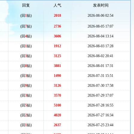
回复
人气
发表时间
(回
1
贴)
2018
2026-08-06 02:54
(回
7
贴)
2736
2026-08-05 17:07
(回
4
贴)
3606
2026-08-04 13:14
(回
1
贴)
1912
2026-08-03 17:28
(回
3
贴)
3125
2026-08-02 20:41
(回
8
贴)
3881
2026-08-01 17:31
(回
3
贴)
1490
2026-07-31 15:51
(回
9
贴)
3126
2026-07-30 17:58
(回
3
贴)
3570
2026-07-29 17:07
(回
5
贴)
5100
2026-07-28 16:55
(回
2
贴)
4020
2026-07-27 16:34
(回
1
贴)
2637
2026-07-25 23:44