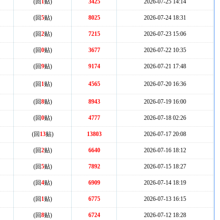
(回
1
贴)
3425
2026-07-25 14:14
(回
5
贴)
8025
2026-07-24 18:31
(回
2
贴)
7215
2026-07-23 15:06
(回
0
贴)
3677
2026-07-22 10:35
(回
9
贴)
9174
2026-07-21 17:48
(回
1
贴)
4565
2026-07-20 16:36
(回
8
贴)
8943
2026-07-19 16:00
(回
0
贴)
4777
2026-07-18 02:26
(回
13
贴)
13803
2026-07-17 20:08
(回
2
贴)
6640
2026-07-16 18:12
(回
5
贴)
7892
2026-07-15 18:27
(回
4
贴)
6909
2026-07-14 18:19
(回
1
贴)
6775
2026-07-13 16:15
(回
8
贴)
6724
2026-07-12 18:28