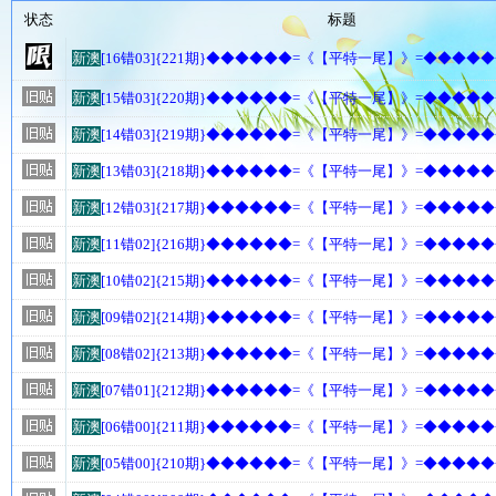
状态
标题
新澳
[16错03]{221期}◆◆◆◆◆◆=《【平特一尾】》=◆◆◆◆
新澳
[15错03]{220期}◆◆◆◆◆◆=《【平特一尾】》=◆◆◆◆
新澳
[14错03]{219期}◆◆◆◆◆◆=《【平特一尾】》=◆◆◆◆
新澳
[13错03]{218期}◆◆◆◆◆◆=《【平特一尾】》=◆◆◆◆
新澳
[12错03]{217期}◆◆◆◆◆◆=《【平特一尾】》=◆◆◆◆
新澳
[11错02]{216期}◆◆◆◆◆◆=《【平特一尾】》=◆◆◆◆
新澳
[10错02]{215期}◆◆◆◆◆◆=《【平特一尾】》=◆◆◆◆
新澳
[09错02]{214期}◆◆◆◆◆◆=《【平特一尾】》=◆◆◆◆
新澳
[08错02]{213期}◆◆◆◆◆◆=《【平特一尾】》=◆◆◆◆
新澳
[07错01]{212期}◆◆◆◆◆◆=《【平特一尾】》=◆◆◆◆
新澳
[06错00]{211期}◆◆◆◆◆◆=《【平特一尾】》=◆◆◆◆
新澳
[05错00]{210期}◆◆◆◆◆◆=《【平特一尾】》=◆◆◆◆