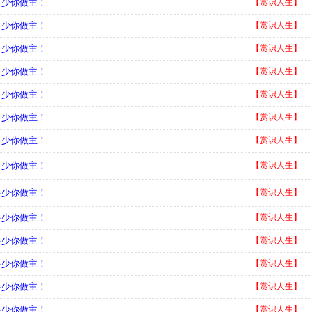
赚多少你做主！
【赏识人生】
赚多少你做主！
【赏识人生】
赚多少你做主！
【赏识人生】
赚多少你做主！
【赏识人生】
赚多少你做主！
【赏识人生】
赚多少你做主！
【赏识人生】
赚多少你做主！
【赏识人生】
赚多少你做主！
【赏识人生】
赚多少你做主！
【赏识人生】
赚多少你做主！
【赏识人生】
赚多少你做主！
【赏识人生】
赚多少你做主！
【赏识人生】
赚多少你做主！
【赏识人生】
赚多少你做主！
【赏识人生】