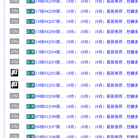
新澳
[18错04]209期，（8肖）（8肖）（8肖）最新推荐，想
新澳
[17错04]208期，（8肖）（8肖）（8肖）最新推荐，想
新澳
[16错04]207期，（8肖）（8肖）（8肖）最新推荐，想
新澳
[15错04]206期，（8肖）（8肖）（8肖）最新推荐，想
新澳
[14错04]205期，（8肖）（8肖）（8肖）最新推荐，想
新澳
[13错03]204期，（8肖）（8肖）（8肖）最新推荐，想
新澳
[12错03]203期，（8肖）（8肖）（8肖）最新推荐，想
新澳
[11错03]202期，（8肖）（8肖）（8肖）最新推荐，想
新澳
[10错02]201期，（8肖）（8肖）（8肖）最新推荐，想
新澳
[09错02]200期，（8肖）（8肖）（8肖）最新推荐，想
新澳
[08错02]199期，（8肖）（8肖）（8肖）最新推荐，想
新澳
[07错01]198期，（8肖）（8肖）（8肖）最新推荐，想
新澳
[06错01]197期，（8肖）（8肖）（8肖）最新推荐，想
新澳
[05错01]196期，（8肖）（8肖）（8肖）最新推荐，想