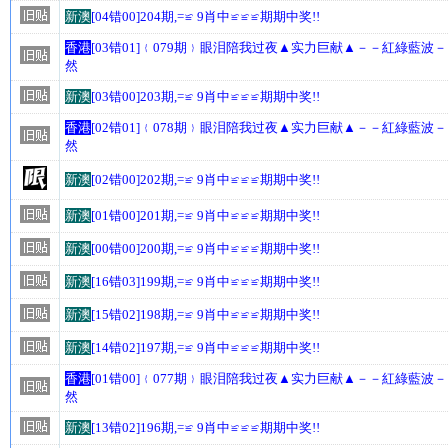
新澳
[04错00]204期,=≌ 9肖中≌≌≌期期中奖!!
香港
[03错01]﹛079期﹜眼泪陪我过夜▲实力巨献▲－－紅綠藍波
然
新澳
[03错00]203期,=≌ 9肖中≌≌≌期期中奖!!
香港
[02错01]﹛078期﹜眼泪陪我过夜▲实力巨献▲－－紅綠藍波
然
新澳
[02错00]202期,=≌ 9肖中≌≌≌期期中奖!!
新澳
[01错00]201期,=≌ 9肖中≌≌≌期期中奖!!
新澳
[00错00]200期,=≌ 9肖中≌≌≌期期中奖!!
新澳
[16错03]199期,=≌ 9肖中≌≌≌期期中奖!!
新澳
[15错02]198期,=≌ 9肖中≌≌≌期期中奖!!
新澳
[14错02]197期,=≌ 9肖中≌≌≌期期中奖!!
香港
[01错00]﹛077期﹜眼泪陪我过夜▲实力巨献▲－－紅綠藍波
然
新澳
[13错02]196期,=≌ 9肖中≌≌≌期期中奖!!