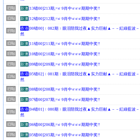
新澳
[13错00]213期,=≌ 9肖中≌≌≌期期中奖!!
新澳
[12错00]212期,=≌ 9肖中≌≌≌期期中奖!!
香港
[00错00]﹛082期﹜眼泪陪我过夜▲实力巨献▲－－紅綠藍波
然
新澳
[11错00]211期,=≌ 9肖中≌≌≌期期中奖!!
新澳
[10错00]210期,=≌ 9肖中≌≌≌期期中奖!!
新澳
[09错00]209期,=≌ 9肖中≌≌≌期期中奖!!
香港
[05错02]﹛081期﹜眼泪陪我过夜▲实力巨献▲－－紅綠藍波
然
新澳
[08错00]208期,=≌ 9肖中≌≌≌期期中奖!!
新澳
[07错00]207期,=≌ 9肖中≌≌≌期期中奖!!
香港
[04错01]﹛080期﹜眼泪陪我过夜▲实力巨献▲－－紅綠藍波
然
新澳
[06错00]206期,=≌ 9肖中≌≌≌期期中奖!!
新澳
[05错00]205期,=≌ 9肖中≌≌≌期期中奖!!