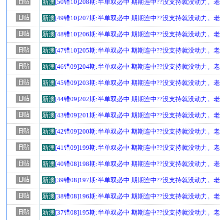
新澳
[50错10]208期:半单双必中 期期连中??没支持就没动力。
新澳
[49错10]207期:半单双必中 期期连中??没支持就没动力。
新澳
[48错10]206期:半单双必中 期期连中??没支持就没动力。
新澳
[47错10]205期:半单双必中 期期连中??没支持就没动力。
新澳
[46错09]204期:半单双必中 期期连中??没支持就没动力。
新澳
[45错09]203期:半单双必中 期期连中??没支持就没动力。
新澳
[44错09]202期:半单双必中 期期连中??没支持就没动力。
新澳
[43错09]201期:半单双必中 期期连中??没支持就没动力。
新澳
[42错09]200期:半单双必中 期期连中??没支持就没动力。
新澳
[41错09]199期:半单双必中 期期连中??没支持就没动力。
新澳
[40错08]198期:半单双必中 期期连中??没支持就没动力。
新澳
[39错08]197期:半单双必中 期期连中??没支持就没动力。
新澳
[38错08]196期:半单双必中 期期连中??没支持就没动力。
新澳
[37错08]195期:半单双必中 期期连中??没支持就没动力。