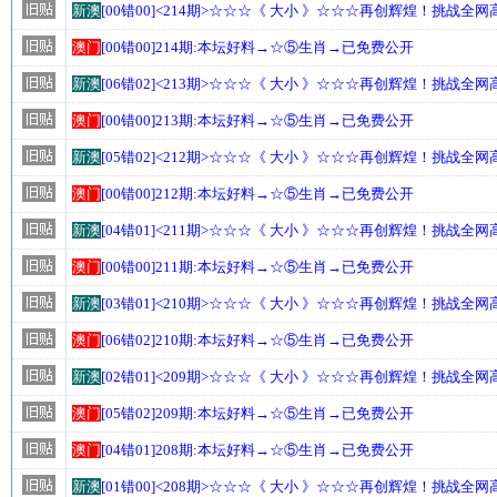
新澳
[00错00]<214期>☆☆☆《 大小 》☆☆☆再创辉煌！挑战全
澳门
[00错00]214期:本坛好料→☆⑤生肖→已免费公开
新澳
[06错02]<213期>☆☆☆《 大小 》☆☆☆再创辉煌！挑战全
澳门
[00错00]213期:本坛好料→☆⑤生肖→已免费公开
新澳
[05错02]<212期>☆☆☆《 大小 》☆☆☆再创辉煌！挑战全
澳门
[00错00]212期:本坛好料→☆⑤生肖→已免费公开
新澳
[04错01]<211期>☆☆☆《 大小 》☆☆☆再创辉煌！挑战全
澳门
[00错00]211期:本坛好料→☆⑤生肖→已免费公开
新澳
[03错01]<210期>☆☆☆《 大小 》☆☆☆再创辉煌！挑战全
澳门
[06错02]210期:本坛好料→☆⑤生肖→已免费公开
新澳
[02错01]<209期>☆☆☆《 大小 》☆☆☆再创辉煌！挑战全
澳门
[05错02]209期:本坛好料→☆⑤生肖→已免费公开
澳门
[04错01]208期:本坛好料→☆⑤生肖→已免费公开
新澳
[01错00]<208期>☆☆☆《 大小 》☆☆☆再创辉煌！挑战全