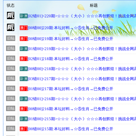
状态
标题
新澳
[02错01]<220期>☆☆☆《 大小 》☆☆☆再创辉煌！挑战全
澳门
[00错00]220期:本坛好料→☆⑤生肖→已免费公开
澳门
[00错00]219期:本坛好料→☆⑤生肖→已免费公开
新澳
[01错00]<219期>☆☆☆《 大小 》☆☆☆再创辉煌！挑战全
澳门
[02错01]218期:本坛好料→☆⑤生肖→已免费公开
新澳
[00错00]<218期>☆☆☆《 大小 》☆☆☆再创辉煌！挑战全
新澳
[03错01]<217期>☆☆☆《 大小 》☆☆☆再创辉煌！挑战全
澳门
[01错00]217期:本坛好料→☆⑤生肖→已免费公开
新澳
[02错01]<216期>☆☆☆《 大小 》☆☆☆再创辉煌！挑战全
澳门
[00错00]216期:本坛好料→☆⑤生肖→已免费公开
新澳
[01错00]<215期>☆☆☆《 大小 》☆☆☆再创辉煌！挑战全
澳门
[00错00]215期:本坛好料→☆⑤生肖→已免费公开