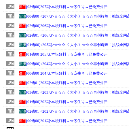
澳门
[03错00]207期:本坛好料→☆⑤生肖→已免费公开
新澳
[00错00]<207期>☆☆☆《 大小 》☆☆☆再创辉煌！挑战全
澳门
[02错00]206期:本坛好料→☆⑤生肖→已免费公开
新澳
[02错01]<206期>☆☆☆《 大小 》☆☆☆再创辉煌！挑战全
新澳
[01错00]<205期>☆☆☆《 大小 》☆☆☆再创辉煌！挑战全
澳门
[01错00]205期:本坛好料→☆⑤生肖→已免费公开
新澳
[00错00]<204期>☆☆☆《 大小 》☆☆☆再创辉煌！挑战全
澳门
[00错00]204期:本坛好料→☆⑤生肖→已免费公开
澳门
[02错01]203期:本坛好料→☆⑤生肖→已免费公开
新澳
[03错01]<203期>☆☆☆《 大小 》☆☆☆再创辉煌！挑战全
澳门
[01错00]202期:本坛好料→☆⑤生肖→已免费公开
新澳
[02错01]<202期>☆☆☆《 大小 》☆☆☆再创辉煌！挑战全
澳门
[00错00]201期:本坛好料→☆⑤生肖→已免费公开