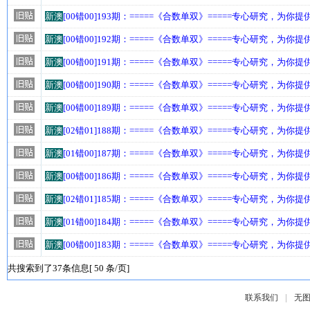
新澳
[00错00]193期：=====《合数单双》=====专心研究，为你
新澳
[00错00]192期：=====《合数单双》=====专心研究，为你
新澳
[00错00]191期：=====《合数单双》=====专心研究，为你
新澳
[00错00]190期：=====《合数单双》=====专心研究，为你
新澳
[00错00]189期：=====《合数单双》=====专心研究，为你
新澳
[02错01]188期：=====《合数单双》=====专心研究，为你
新澳
[01错00]187期：=====《合数单双》=====专心研究，为你
新澳
[00错00]186期：=====《合数单双》=====专心研究，为你
新澳
[02错01]185期：=====《合数单双》=====专心研究，为你
新澳
[01错00]184期：=====《合数单双》=====专心研究，为你
新澳
[00错00]183期：=====《合数单双》=====专心研究，为你
共搜索到了37条信息[ 50 条/页]
|
联系我们
无