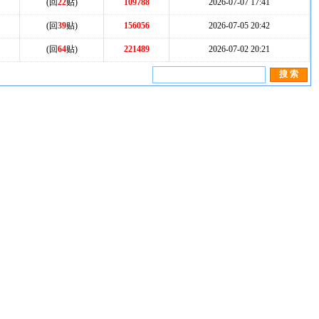
(回
22
贴)
109788
2026-07-07 17:41
(回
39
贴)
156056
2026-07-05 20:42
(回
64
贴)
221489
2026-07-02 20:21