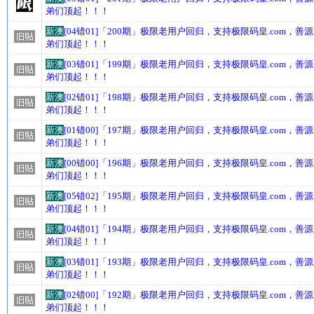
弟们顶起！！！
新澳
[04错01]「200期」极限老用户回归，支持极限码皇.com，善
弟们顶起！！！
新澳
[03错01]「199期」极限老用户回归，支持极限码皇.com，善
弟们顶起！！！
新澳
[02错01]「198期」极限老用户回归，支持极限码皇.com，善
弟们顶起！！！
新澳
[01错00]「197期」极限老用户回归，支持极限码皇.com，善
弟们顶起！！！
新澳
[00错00]「196期」极限老用户回归，支持极限码皇.com，善
弟们顶起！！！
新澳
[05错02]「195期」极限老用户回归，支持极限码皇.com，善
弟们顶起！！！
新澳
[04错01]「194期」极限老用户回归，支持极限码皇.com，善
弟们顶起！！！
新澳
[03错01]「193期」极限老用户回归，支持极限码皇.com，善
弟们顶起！！！
新澳
[02错00]「192期」极限老用户回归，支持极限码皇.com，善
弟们顶起！！！