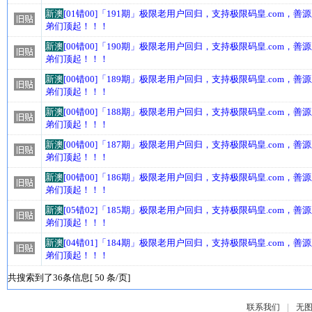
新澳
[01错00]「191期」极限老用户回归，支持极限码皇.com，善
弟们顶起！！！
新澳
[00错00]「190期」极限老用户回归，支持极限码皇.com，善
弟们顶起！！！
新澳
[00错00]「189期」极限老用户回归，支持极限码皇.com，善
弟们顶起！！！
新澳
[00错00]「188期」极限老用户回归，支持极限码皇.com，善
弟们顶起！！！
新澳
[00错00]「187期」极限老用户回归，支持极限码皇.com，善
弟们顶起！！！
新澳
[00错00]「186期」极限老用户回归，支持极限码皇.com，善
弟们顶起！！！
新澳
[05错02]「185期」极限老用户回归，支持极限码皇.com，善
弟们顶起！！！
新澳
[04错01]「184期」极限老用户回归，支持极限码皇.com，善
弟们顶起！！！
共搜索到了36条信息[ 50 条/页]
|
联系我们
无