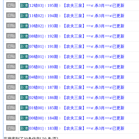
新澳
[12错03]﹛195期﹜【农夫三泉】==≌.杀3肖==≌已更新
新澳
[11错02]﹛194期﹜【农夫三泉】==≌.杀3肖==≌已更新
新澳
[10错02]﹛193期﹜【农夫三泉】==≌.杀3肖==≌已更新
新澳
[08错01]﹛192期﹜【农夫三泉】==≌.杀3肖==≌已更新
新澳
[07错01]﹛191期﹜【农夫三泉】==≌.杀3肖==≌已更新
新澳
[06错01]﹛190期﹜【农夫三泉】==≌.杀3肖==≌已更新
新澳
[05错01]﹛189期﹜【农夫三泉】==≌.杀3肖==≌已更新
新澳
[04错01]﹛188期﹜【农夫三泉】==≌.杀3肖==≌已更新
新澳
[03错01]﹛187期﹜【农夫三泉】==≌.杀3肖==≌已更新
新澳
[02错00]﹛186期﹜【农夫三泉】==≌.杀3肖==≌已更新
新澳
[01错00]﹛185期﹜【农夫三泉】==≌.杀3肖==≌已更新
新澳
[00错00]﹛184期﹜【农夫三泉】==≌.杀3肖==≌已更新
新澳
[03错01]﹛183期﹜【农夫三泉】==≌.杀3肖==≌已更新
共搜索到了39条信息[ 50 条/页]