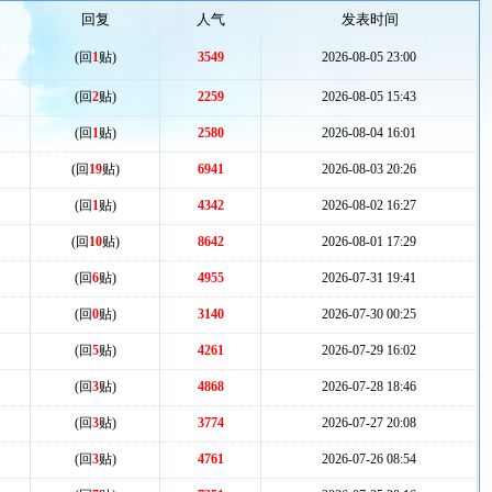
回复
人气
发表时间
(回
1
贴)
3549
2026-08-05 23:00
(回
2
贴)
2259
2026-08-05 15:43
(回
1
贴)
2580
2026-08-04 16:01
(回
19
贴)
6941
2026-08-03 20:26
(回
1
贴)
4342
2026-08-02 16:27
(回
10
贴)
8642
2026-08-01 17:29
(回
6
贴)
4955
2026-07-31 19:41
(回
0
贴)
3140
2026-07-30 00:25
(回
5
贴)
4261
2026-07-29 16:02
(回
3
贴)
4868
2026-07-28 18:46
(回
3
贴)
3774
2026-07-27 20:08
(回
3
贴)
4761
2026-07-26 08:54