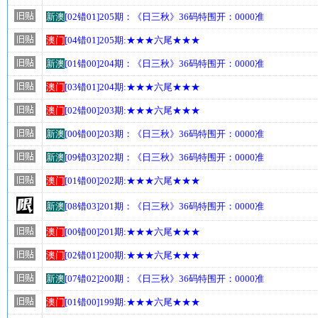
新澳
[02错01]205期：《日三秋》36码特围开：0000准
澳门
[04错01]205期:★★★六尾★★★
新澳
[01错00]204期：《日三秋》36码特围开：0000准
澳门
[03错01]204期:★★★六尾★★★
澳门
[02错00]203期:★★★六尾★★★
新澳
[00错00]203期：《日三秋》36码特围开：0000准
新澳
[09错03]202期：《日三秋》36码特围开：0000准
澳门
[01错00]202期:★★★六尾★★★
新澳
[08错03]201期：《日三秋》36码特围开：0000准
澳门
[00错00]201期:★★★六尾★★★
澳门
[02错01]200期:★★★六尾★★★
新澳
[07错02]200期：《日三秋》36码特围开：0000准
澳门
[01错00]199期:★★★六尾★★★