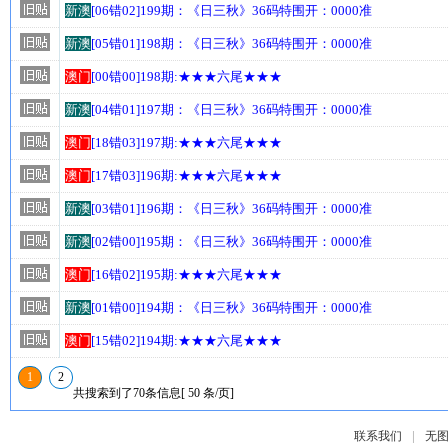
新澳
[06错02]199期：《日三秋》36码特围开：0000准
新澳
[05错01]198期：《日三秋》36码特围开：0000准
澳门
[00错00]198期:★★★六尾★★★
新澳
[04错01]197期：《日三秋》36码特围开：0000准
澳门
[18错03]197期:★★★六尾★★★
澳门
[17错03]196期:★★★六尾★★★
新澳
[03错01]196期：《日三秋》36码特围开：0000准
新澳
[02错00]195期：《日三秋》36码特围开：0000准
澳门
[16错02]195期:★★★六尾★★★
新澳
[01错00]194期：《日三秋》36码特围开：0000准
澳门
[15错02]194期:★★★六尾★★★
1
2
共搜索到了70条信息[ 50 条/页]
|
联系我们
无