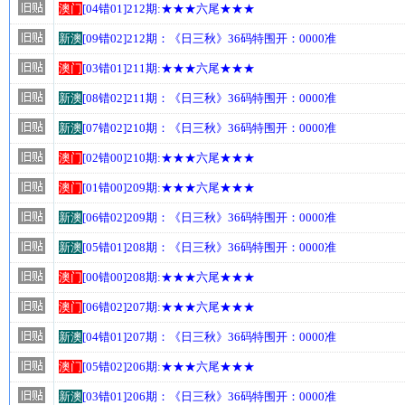
澳门
[04错01]212期:★★★六尾★★★
新澳
[09错02]212期：《日三秋》36码特围开：0000准
澳门
[03错01]211期:★★★六尾★★★
新澳
[08错02]211期：《日三秋》36码特围开：0000准
新澳
[07错02]210期：《日三秋》36码特围开：0000准
澳门
[02错00]210期:★★★六尾★★★
澳门
[01错00]209期:★★★六尾★★★
新澳
[06错02]209期：《日三秋》36码特围开：0000准
新澳
[05错01]208期：《日三秋》36码特围开：0000准
澳门
[00错00]208期:★★★六尾★★★
澳门
[06错02]207期:★★★六尾★★★
新澳
[04错01]207期：《日三秋》36码特围开：0000准
澳门
[05错02]206期:★★★六尾★★★
新澳
[03错01]206期：《日三秋》36码特围开：0000准