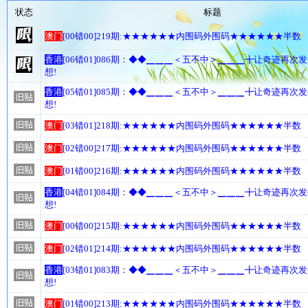
状态
标题
澳门
[00错00]219期:★★★★★★内围码外围码★★★★★★半数
香港
[06错01]086期：◆◆▁▁▁＜五不中＞▁▁▁╋让奇迹再次
想!
香港
[05错01]085期：◆◆▁▁▁＜五不中＞▁▁▁╋让奇迹再次
想!
澳门
[03错01]218期:★★★★★★内围码外围码★★★★★★半数
澳门
[02错00]217期:★★★★★★内围码外围码★★★★★★半数
澳门
[01错00]216期:★★★★★★内围码外围码★★★★★★半数
香港
[04错01]084期：◆◆▁▁▁＜五不中＞▁▁▁╋让奇迹再次
想!
澳门
[00错00]215期:★★★★★★内围码外围码★★★★★★半数
澳门
[02错01]214期:★★★★★★内围码外围码★★★★★★半数
香港
[03错01]083期：◆◆▁▁▁＜五不中＞▁▁▁╋让奇迹再次
想!
澳门
[01错00]213期:★★★★★★内围码外围码★★★★★★半数