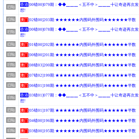
香港
[00错00]079期：◆◆▁▁▁＜五不中＞▁▁▁╋让奇迹再次
想!
澳门
[02错00]203期:★★★★★★内围码外围码★★★★★★半数
香港
[00错00]078期：◆◆▁▁▁＜五不中＞▁▁▁╋让奇迹再次
想!
澳门
[01错00]202期:★★★★★★内围码外围码★★★★★★半数
澳门
[00错00]201期:★★★★★★内围码外围码★★★★★★半数
澳门
[08错03]200期:★★★★★★内围码外围码★★★★★★半数
澳门
[07错02]199期:★★★★★★内围码外围码★★★★★★半数
澳门
[06错01]198期:★★★★★★内围码外围码★★★★★★半数
香港
[03错01]077期：◆◆▁▁▁＜五不中＞▁▁▁╋让奇迹再次
想!
澳门
[05错01]197期:★★★★★★内围码外围码★★★★★★半数
澳门
[04错00]196期:★★★★★★内围码外围码★★★★★★半数
澳门
[03错00]195期:★★★★★★内围码外围码★★★★★★半数