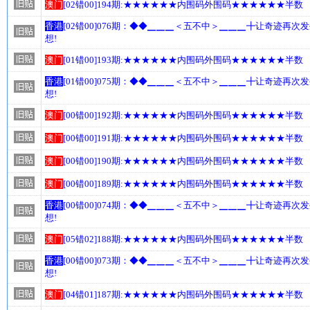
澳门
[02错00]194期:★★★★★★内围码外围码★★★★★★半数
香港
[02错00]076期：◆◆▁▁▁＜五不中＞▁▁▁╋让奇迹再次
想!
澳门
[01错00]193期:★★★★★★内围码外围码★★★★★★半数
香港
[01错00]075期：◆◆▁▁▁＜五不中＞▁▁▁╋让奇迹再次
想!
澳门
[00错00]192期:★★★★★★内围码外围码★★★★★★半数
澳门
[00错00]191期:★★★★★★内围码外围码★★★★★★半数
澳门
[00错00]190期:★★★★★★内围码外围码★★★★★★半数
澳门
[00错00]189期:★★★★★★内围码外围码★★★★★★半数
香港
[00错00]074期：◆◆▁▁▁＜五不中＞▁▁▁╋让奇迹再次
想!
澳门
[05错02]188期:★★★★★★内围码外围码★★★★★★半数
香港
[00错00]073期：◆◆▁▁▁＜五不中＞▁▁▁╋让奇迹再次
想!
澳门
[04错01]187期:★★★★★★内围码外围码★★★★★★半数