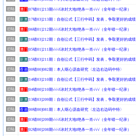
澳门
[07错01]213期√√√‖冰封大地‖绝杀一肖√√√（全年错一纪录）
新澳
[17错03]213期：自创公式【三行中码】发表，争取更好的成
澳门
[06错01]212期√√√‖冰封大地‖绝杀一肖√√√（全年错一纪录）
新澳
[16错03]212期：自创公式【三行中码】发表，争取更好的成
澳门
[05错01]211期√√√‖冰封大地‖绝杀一肖√√√（全年错一纪录）
新澳
[15错03]211期：自创公式【三行中码】发表，争取更好的成
香港
[00错00]082期：本人呕心沥血研究〈左边右边码中特〉
新澳
[14错03]210期：自创公式【三行中码】发表，争取更好的成
澳门
[04错00]210期√√√‖冰封大地‖绝杀一肖√√√（全年错一纪录）
新澳
[13错03]209期：自创公式【三行中码】发表，争取更好的成
香港
[00错00]081期：本人呕心沥血研究〈左边右边码中特〉
澳门
[03错00]209期√√√‖冰封大地‖绝杀一肖√√√（全年错一纪录）
澳门
[02错00]208期√√√‖冰封大地‖绝杀一肖√√√（全年错一纪录）