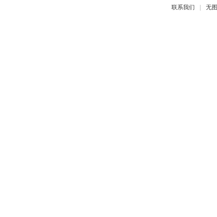
|
联系我们
无