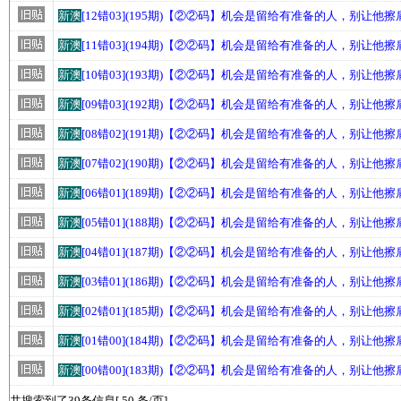
新澳
[12错03](195期)【②②码】机会是留给有准备的人，别让他
新澳
[11错03](194期)【②②码】机会是留给有准备的人，别让他
新澳
[10错03](193期)【②②码】机会是留给有准备的人，别让他
新澳
[09错03](192期)【②②码】机会是留给有准备的人，别让他
新澳
[08错02](191期)【②②码】机会是留给有准备的人，别让他
新澳
[07错02](190期)【②②码】机会是留给有准备的人，别让他
新澳
[06错01](189期)【②②码】机会是留给有准备的人，别让他
新澳
[05错01](188期)【②②码】机会是留给有准备的人，别让他
新澳
[04错01](187期)【②②码】机会是留给有准备的人，别让他
新澳
[03错01](186期)【②②码】机会是留给有准备的人，别让他
新澳
[02错01](185期)【②②码】机会是留给有准备的人，别让他
新澳
[01错00](184期)【②②码】机会是留给有准备的人，别让他
新澳
[00错00](183期)【②②码】机会是留给有准备的人，别让他
共搜索到了39条信息[ 50 条/页]